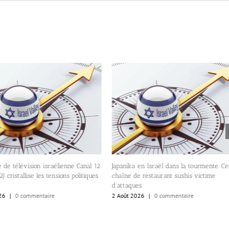
 de télévision israélienne Canal 12
Japanika en Israël dans la tourmente. Ce
) cristallise les tensions politiques
chaîne de restaurant sushis victime
d’attaques.
26
|
0 commentaire
2 Août 2026
|
0 commentaire