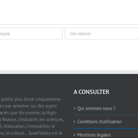
A CONSULTER
e publie plus d’une cinquantaine
les par semaine sur des sujets
Qui sommes-nous ?
ariés que l’économie, la High-
a finance, l’industrie, les sciences,
Conditions d’utilisation
é, l’éducation, l’immobilier, le
e, la culture… IsraelValley est le
Mentions légales