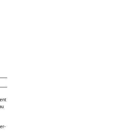
ient
au
er-