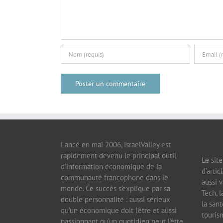
Lancé en mai 2006, IsraelValley est
rapidement devenu le principal outil
Le sit
d’information économique de la
d’artic
communauté francophone dans le
aussi v
monde. Ce succès s’explique par sa
Tech, l
double personnalité : aussi sérieux
la sant
qu’un économique doit l’être et aussi
tourism
passionnant qu’un quotidien peut l’être.