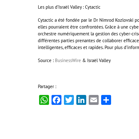
Les plus d’Israël Valley : Cytactic
Cytactic a été fondée par le Dr Nimrod Kozlovski po
elles pourraient être confrontées. Grâce à une cyb
orchestre numériquement la gestion des cyber-crise
différentes parties prenantes de collaborer efficac
intelligentes, efficaces et rapides. Pour plus d’infor
Source :
BusinessWire
& Israël Valley
Partager :
WhatsApp
Facebook
Twitter
LinkedIn
Email
Partag