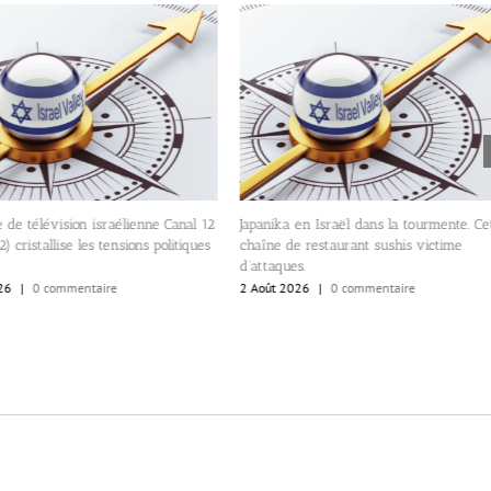
 de télévision israélienne Canal 12
Japanika en Israël dans la tourmente. Ce
) cristallise les tensions politiques
chaîne de restaurant sushis victime
d’attaques.
26
|
0 commentaire
2 Août 2026
|
0 commentaire