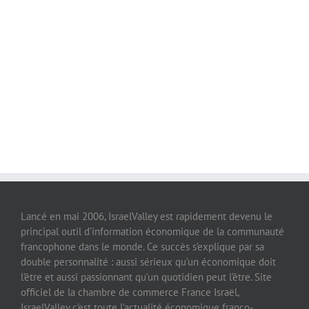
Lancé en mai 2006, IsraelValley est rapidement devenu le
principal outil d’information économique de la communauté
francophone dans le monde. Ce succès s’explique par sa
double personnalité : aussi sérieux qu’un économique doit
l’être et aussi passionnant qu’un quotidien peut l’être. Site
officiel de la chambre de commerce France Israël,
IsraelValley c’est toute l’actualité économique franco-