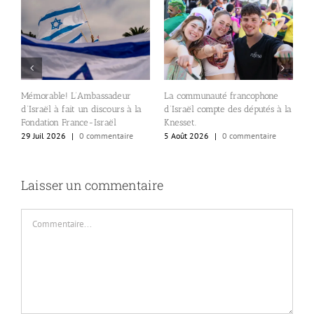
A
Mémorable! L’Ambassadeur
La communauté francophone
c
d’Israël à fait un discours à la
d’Israël compte des députés à la
e
s
Fondation France-Israël
Knesset.
l
29 Juil 2026
|
0 commentaire
5 Août 2026
|
0 commentaire
al
4
Laisser un commentaire
Commentaire