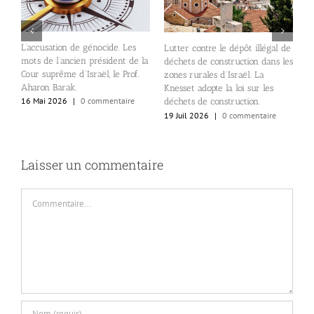
L
e
L’accusation de génocide. Les
Lutter contre le dépôt illégal de
L
mots de l’ancien président de la
déchets de construction dans les
N
n
Cour suprême d’Israël, le Prof.
zones rurales d’Israël. La
1
de
Aharon Barak.
Knesset adopte la loi sur les
16 Mai 2026
|
0 commentaire
déchets de construction.
19 Juil 2026
|
0 commentaire
Laisser un commentaire
Commentaire