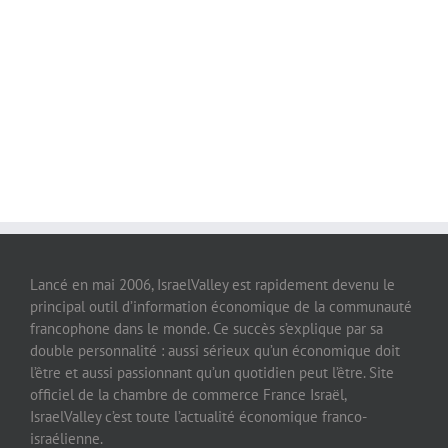
Lancé en mai 2006, IsraelValley est rapidement devenu le
principal outil d’information économique de la communauté
francophone dans le monde. Ce succès s’explique par sa
double personnalité : aussi sérieux qu’un économique doit
l’être et aussi passionnant qu’un quotidien peut l’être. Site
officiel de la chambre de commerce France Israël,
IsraelValley c’est toute l’actualité économique franco-
israélienne.