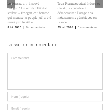
Le Mossad a t-il sauvé
Teva Pharmaceutical Industries
Erdogan? Un ex de l’Hôpital
(Israël) a contribué à
Ichilov: « Erdogan, cet homme
démocratiser l’usage des
E
qui menace le peuple juif, a été
médicaments génériques en
p
sauvé par Israël ».
France.
p
8 Juil 2026
|
0 commentaire
29 Juil 2026
|
0 commentaire
2
Laisser un commentaire
Commentaire