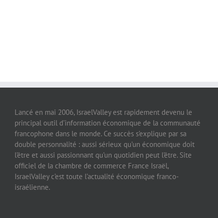
Lancé en mai 2006, IsraelValley est rapidement devenu le
principal outil d’information économique de la communauté
francophone dans le monde. Ce succès s’explique par sa
double personnalité : aussi sérieux qu’un économique doit
l’être et aussi passionnant qu’un quotidien peut l’être. Site
officiel de la chambre de commerce France Israël,
IsraelValley c’est toute l’actualité économique franco-
israélienne.