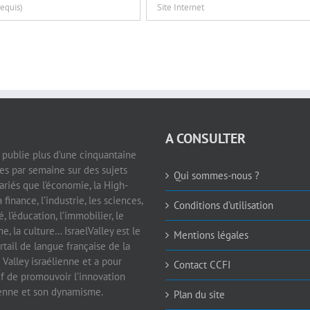
A CONSULTER
e publie plus d’une cinquantaine
les par semaine sur des sujets
Qui sommes-nous ?
ariés que l’économie, la High-
a finance, l’industrie, les sciences,
Conditions d’utilisation
é, l’éducation, l’immobilier, le
e, la culture… IsraelValley est le
Mentions légales
rtail de langue française de la
 Valley israélienne et a pour
Contact CCFI
if de promouvoir l’innovation
ienne et son dynamisme.
Plan du site