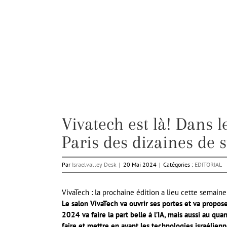
Vivatech est là! Dans l
Paris des dizaines de s
Par
Israelvalley Desk
|
20 Mai 2024
|
Catégories :
EDITORIAL
VivaTech : la prochaine édition a lieu cette semaine
Le salon VivaTech va ouvrir ses portes et va propose
2024 va faire la part belle à l’IA, mais aussi au qua
faire et
mettre en avant les technologies israélien