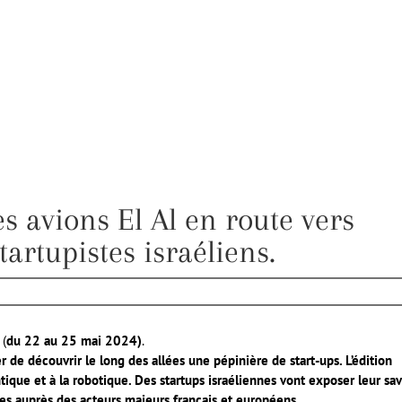
es avions El Al en route vers
tartupistes israéliens.
 (
du 22 au 25 mai 2024)
.
r de découvrir le long des allées une pépinière de start-ups. L’édition
ntique et à la robotique. Des startups israéliennes vont exposer leur sav
nes auprès des acteurs majeurs français et européens.