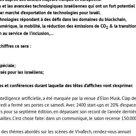
ns et les avancées technologiques israéliennes qui ont un fort potentiel
ier marché d’exportation de technologies pour Israël.
echnologies répondant à des défis dans les domaines du blockchain,
numérique, la mobilité, la réduction des émissions de CO
& la transitio
2
h au service de l’inclusion,…
hiffres ce sera :
spéciale;
és pour les israéliens;
es et conférences durant laquelle des têtes d’affiches vont s’exprimer.
elligence artificielle, a été marquée par la venue d’Elon Musk. Clap de 
credi a fermé ses portes ce samedi. Avec 2400 start-ups et 20% d’espac
eurs pour sa septième édition, en dépassant son record de l’année derniè
sailles. C’est chose faite: dans un communiqué, le salon recense 150.00
œur des thèmes abordés sur les scènes de VivaTech, rendez-vous annuel