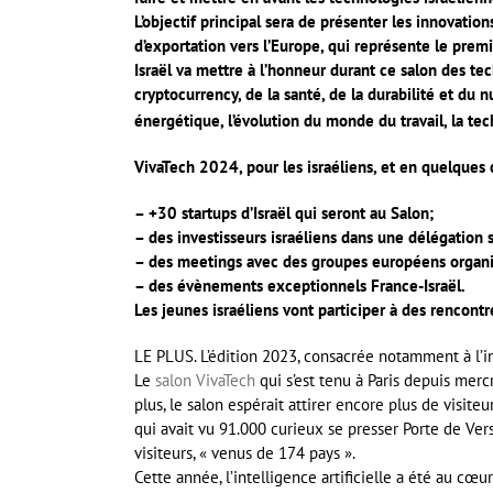
L’objectif principal sera de présenter les innovatio
d’exportation vers l’Europe, qui représente le prem
Israël va mettre à l’honneur durant ce salon des t
cryptocurrency, de la santé, de la durabilité et du 
énergétique, l’évolution du monde du travail, la tec
VivaTech 2024, pour les israéliens, et en quelques c
– +30 startups d’Israël qui seront au Salon;
– des investisseurs israéliens dans une délégation 
– des meetings avec des groupes européens organis
– des évènements exceptionnels France-Israël.
Les jeunes israéliens vont participer à des rencontr
LE PLUS. L’édition 2023, consacrée notamment à l’int
Le
salon VivaTech
qui s’est tenu à Paris depuis mer
plus, le salon espérait attirer encore plus de visit
qui avait vu 91.000 curieux se presser Porte de Ver
visiteurs, « venus de 174 pays ».
Cette année, l’intelligence artificielle a été au c