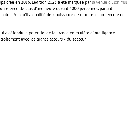
-ups créé en 2016. L’édition 2023 a été marquée par
la venue d’Elon Mu
e conférence de plus d’une heure devant 4000 personnes, parlant
on de l’IA – qu’il a qualifié de « puissance de rupture » – ou encore de
 qui a défendu le potentiel de la France en matière d’intelligence
 étroitement avec les grands acteurs » du secteur.
er