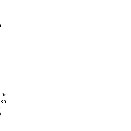
n
fin.
e en
re
0