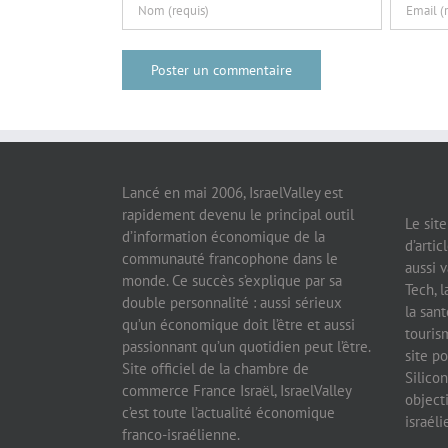
Lancé en mai 2006, IsraelValley est
rapidement devenu le principal outil
Le sit
d’information économique de la
d’artic
communauté francophone dans le
aussi v
monde. Ce succès s’explique par sa
Tech, l
double personnalité : aussi sérieux
la sant
qu’un économique doit l’être et aussi
tourism
passionnant qu’un quotidien peut l’être.
site po
Site officiel de la chambre de
Silicon
commerce France Israël, IsraelValley
object
c’est toute l’actualité économique
israél
franco-israélienne.