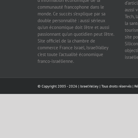
d’information économique de la
d’artic
communauté francophone dans le
aussi v
monde. Ce succès s’explique par sa
Tech, l
double personnalité : aussi sérieux
la sant
qu’un économique doit l’être et aussi
tourism
passionnant qu’un quotidien peut l’être.
site po
Site officiel de la chambre de
Silicon
commerce France Israël, IsraelValley
object
c’est toute l’actualité économique
israél
franco-israélienne.
© Copyright 2005 -
2026 |
IsraelValley
| Tous droits réservés | R