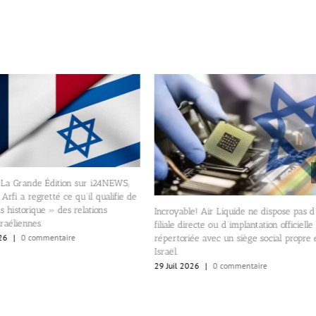
 La Grande Édition sur i24NEWS,
Arfi a regretté ce qu’il qualifie de
s historique » des relations
Incroyable! Air Liquide ne dispose pas d
raéliennes.
filiale directe ou d’implantation officielle
26
|
0 commentaire
répertoriée avec un siège social propre
Israël.
29 Juil 2026
|
0 commentaire