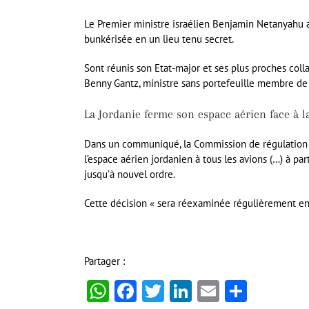
Le Premier ministre israélien Benjamin Netanyahu a
bunkérisée en un lieu tenu secret.
Sont réunis son Etat-major et ses plus proches colla
Benny Gantz, ministre sans portefeuille membre de 
La Jordanie ferme son espace aérien face à l
Dans un communiqué, la Commission de régulation d
l’espace aérien jordanien à tous les avions (…) à par
jusqu’à nouvel ordre.
Cette décision « sera réexaminée régulièrement e
Partager :
WhatsApp
Facebook
Twitter
LinkedIn
Email
Partag