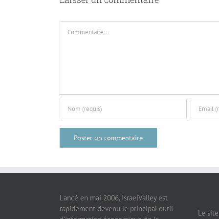
Commentaire
Lancé en mai 2006, IsraelValley est
rapidement devenu le principal outil
Le sit