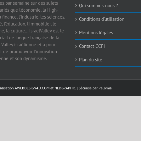
les par semaine sur des sujets
Qui sommes-nous ?
ariés que l’économie, la High-
a finance, l’industrie, les sciences,
Conditions d’utilisation
é, l’éducation, l’immobilier, le
e, la culture… IsraelValley est le
Mentions légales
rtail de langue française de la
 Valley israélienne et a pour
Contact CCFI
if de promouvoir l’innovation
ienne et son dynamisme.
Plan du site
éalisation
AWEBDESIGN4U.COM
et
NEDGRAPHIC
| Sécurisé par
Pelomia