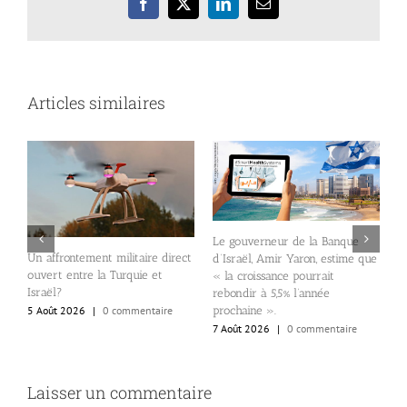
Facebook
X
LinkedIn
Email
Articles similaires
Le gouverneur de la Banque
R
Un affrontement militaire direct
d’Israël, Amir Yaron, estime que
c
ouvert entre la Turquie et
« la croissance pourrait
s
Israël?
rebondir à 5,5% l’année
l
5 Août 2026
|
0 commentaire
prochaine ».
7
7 Août 2026
|
0 commentaire
Laisser un commentaire