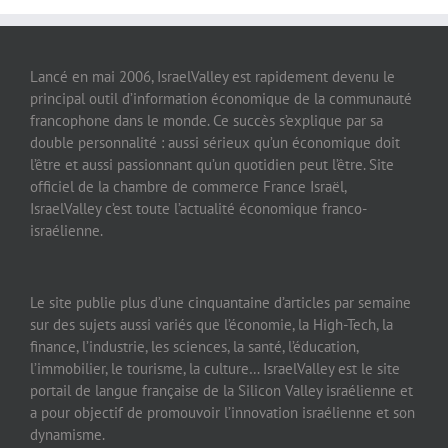
Lancé en mai 2006, IsraelValley est rapidement devenu le
principal outil d’information économique de la communauté
francophone dans le monde. Ce succès s’explique par sa
double personnalité : aussi sérieux qu’un économique doit
l’être et aussi passionnant qu’un quotidien peut l’être. Site
officiel de la chambre de commerce France Israël,
IsraelValley c’est toute l’actualité économique franco-
israélienne.
Le site publie plus d’une cinquantaine d’articles par semaine
sur des sujets aussi variés que l’économie, la High-Tech, la
finance, l’industrie, les sciences, la santé, l’éducation,
l’immobilier, le tourisme, la culture… IsraelValley est le site
portail de langue française de la Silicon Valley israélienne et
a pour objectif de promouvoir l’innovation israélienne et son
dynamisme.