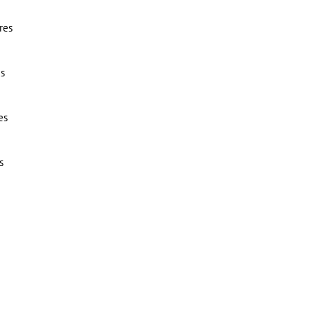
res
us
es
s