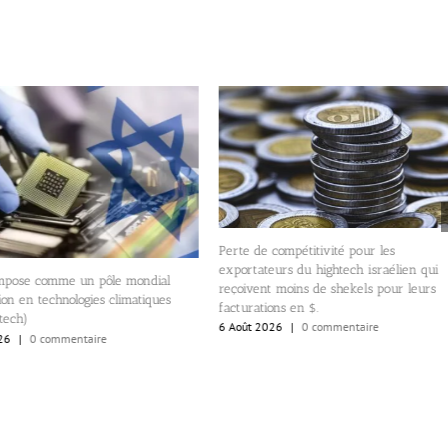
Perte de compétitivité pour les
exportateurs du hightech israélien qui
’impose comme un pôle mondial
reçoivent moins de shekels pour leurs
ion en technologies climatiques
facturations en $.
tech)
6 Août 2026
|
0 commentaire
26
|
0 commentaire