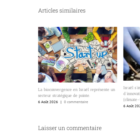
Articles similaires
fond et paradoxal
Israël s
La bioconvergence en Israël représente un
e.
d’innovat
secteur stratégique de pointe.
(climate-
re
6 Août 2026
|
0 commentaire
6 Août 20
Laisser un commentaire