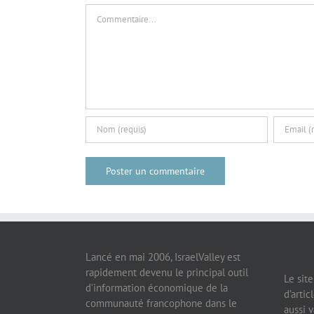
Commentaire
Lancé en mai 2006, IsraelValley est
rapidement devenu le principal outil
Le sit
d’information économique de la
d’artic
communauté francophone dans le
aussi v