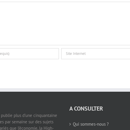
A CONSULTER
e publie plus d’une cinquantaine
les par semaine sur des sujets
Qui sommes-nous ?
ariés que l’économie, la High-