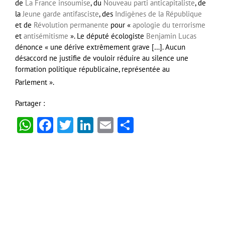
de
La France insoumise
, du
Nouveau parti anticapitaliste
, de
la
Jeune garde antifasciste
, des
Indigènes de la République
et de
Révolution permanente
pour
«
apologie du terrorisme
et
antisémitisme
»
. Le député écologiste
Benjamin Lucas
dénonce
« une dérive extrêmement grave […]. Aucun
désaccord ne justifie de vouloir réduire au silence une
formation politique républicaine, représentée au
Parlement »
.
Partager :
WhatsApp
Facebook
Twitter
LinkedIn
Email
Partager