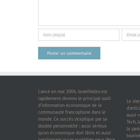
Lancé en mai 2006, IsraelValley est
rapidement devenu le principal outil
Le sit
d’information économique de la
d’artic
communauté francophone dans le
aussi v
monde. Ce succès s’explique par sa
Tech, l
double personnalité : aussi sérieux
la sant
qu’un économique doit l’être et aussi
tourism
passionnant qu’un quotidien peut l’être.