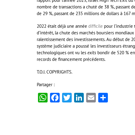
rapport pour l’année 2023, Israel High Tech Exit du
nombre de transactions a chuté de 38 %, passant de
de 29 %, passant de 235 millions de dollars à 167 
2022 était déjà une année
difficile
pour l’industrie 
d’intérêt, la chute des marchés boursiers mondiaux 
ralentissement des investissements. Au début de 202
système judiciaire a poussé les investisseurs étrang
technologiques ont vu les
exits
bondir de 520 % en 2
records de financement précédents.
T.O.I. COPYRIGHTS.
Partager :
WhatsApp
Facebook
Twitter
LinkedIn
Email
Partag