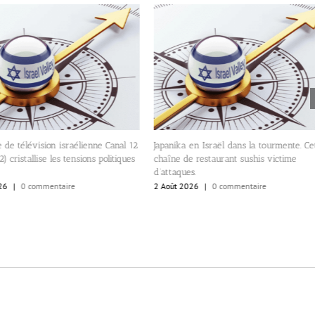
 de télévision israélienne Canal 12
Japanika en Israël dans la tourmente. Ce
) cristallise les tensions politiques
chaîne de restaurant sushis victime
d’attaques.
26
|
0 commentaire
2 Août 2026
|
0 commentaire