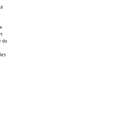
té
ux
rt
e du
les