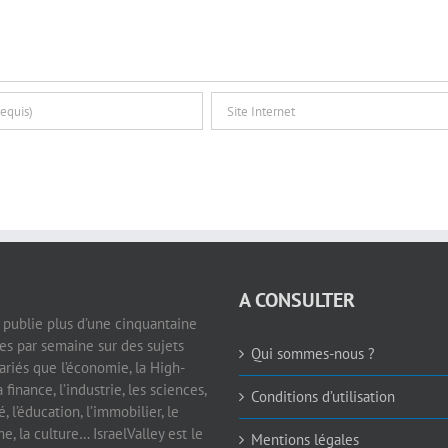
A CONSULTER
e publie plus d’une cinquantaine
les par semaine sur des sujets
Qui sommes-nous ?
ariés que l’économie, la High-
a finance, l’industrie, les sciences,
Conditions d’utilisation
é, l’éducation, l’immobilier, le
e, la culture… IsraelValley est le
Mentions légales