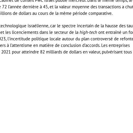
 cabinet de conseil PwC Israël publié mercredi. Dans le même temps, le
 72 l’année dernière à 45, et la valeur moyenne des transactions a chu
millions de dollars au cours de la même période comparative.
technologique israélienne, car le spectre incertain de la hausse des ta
et les licenciements dans le secteur de la
high-tech
ont entraîné un fo
3, l’incertitude politique locale autour du plan controversé de refont
ers à l’attentisme en matière de conclusion d’accords. Les entreprises
021 pour atteindre 82 milliards de dollars en valeur, pulvérisant tous 
er