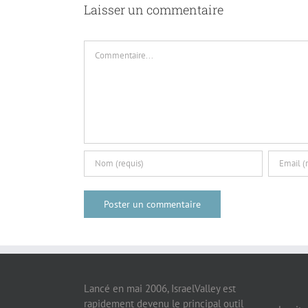
Laisser un commentaire
Commentaire
Lancé en mai 2006, IsraelValley est
rapidement devenu le principal outil