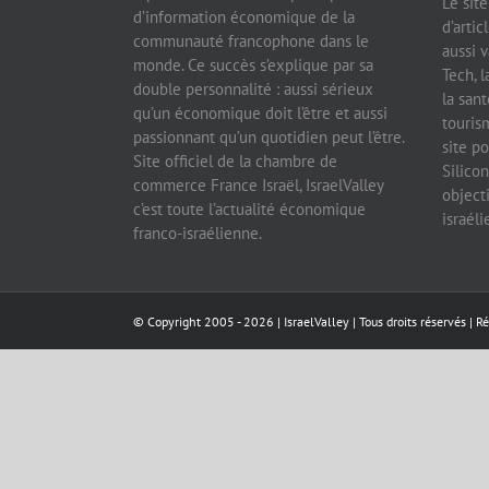
Le sit
d’information économique de la
d’artic
communauté francophone dans le
aussi v
monde. Ce succès s’explique par sa
Tech, l
double personnalité : aussi sérieux
la sant
qu’un économique doit l’être et aussi
tourism
passionnant qu’un quotidien peut l’être.
site po
Site officiel de la chambre de
Silicon
commerce France Israël, IsraelValley
object
c’est toute l’actualité économique
israél
franco-israélienne.
© Copyright 2005 -
2026 |
IsraelValley
| Tous droits réservés | R