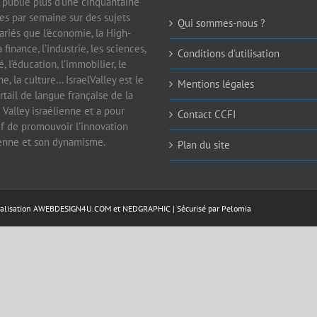
e publie plus d’une cinquantaine
les par semaine sur des sujets
Qui sommes-nous ?
ariés que l’économie, la High-
a finance, l’industrie, les sciences,
Conditions d’utilisation
é, l’éducation, l’immobilier, le
e, la culture… IsraelValley est le
Mentions légales
rtail de langue française de la
 Valley israélienne et a pour
Contact CCFI
if de promouvoir l’innovation
ienne et son dynamisme.
Plan du site
éalisation
AWEBDESIGN4U.COM
et
NEDGRAPHIC
| Sécurisé par
Pelomia