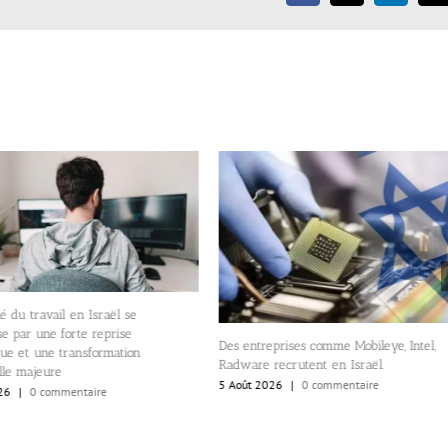
 du travail en Israël se
se par une forte reprise
Des entreprises comme Mobileye, Intel,
ue et une transformation
Radware recrutent en Israël.
lle majeure
5 Août 2026
|
0 commentaire
26
|
0 commentaire