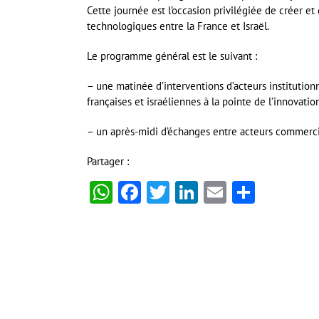
Cette journée est l’occasion privilégiée de créer e
technologiques entre la France et Israël.
Le programme général est le suivant :
– une matinée d’interventions d’acteurs institutionn
françaises et israéliennes à la pointe de l’innovation
– un après-midi d’échanges entre acteurs commerciau
Partager :
WhatsApp
Facebook
Twitter
LinkedIn
Email
Partag