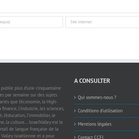
A CONSULTER
e publie plus d’une cinquantaine
les par semaine sur des sujets
Qui sommes-nous ?
ariés que l’économie, la High-
a finance, l’industrie, les sciences,
Conditions d’utilisation
é, l’éducation, l’immobilier, le
e, la culture… IsraelValley est le
Mentions légales
rtail de langue française de la
 Valley israélienne et a pour
Contact CCFI