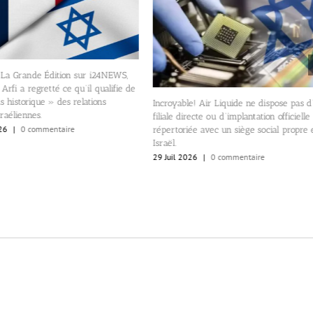
 La Grande Édition sur i24NEWS,
Arfi a regretté ce qu’il qualifie de
s historique » des relations
Incroyable! Air Liquide ne dispose pas d
raéliennes.
filiale directe ou d’implantation officielle
26
|
0 commentaire
répertoriée avec un siège social propre
Israël.
29 Juil 2026
|
0 commentaire