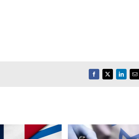
Facebook
X
LinkedIn
E