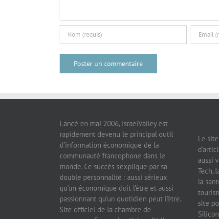
Lancé en mai 2006, IsraelValley est
rapidement devenu le principal outil
Le sit
d’information économique de la
d’artic
communauté francophone dans le
aussi v
monde. Ce succès s’explique par sa
Tech, l
double personnalité : aussi sérieux
la sant
qu’un économique doit l’être et aussi
tourism
passionnant qu’un quotidien peut l’être.
site po
Site officiel de la chambre de
Silicon