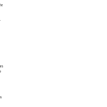
ée
-
les
e
en