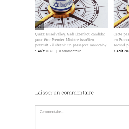
Quizz IsraelValley. Gadi Eizenkot, candidat
Cette passion israélienne q
pour être Premier Ministre israélien,
en France. Les Israéliens 
pourrait -il obtenir un passeport marocain?
second passeport.
1 Août 2026
|
0 commentaire
1 Août 2026
|
0 commentair
Laisser un commentaire
Commentaire