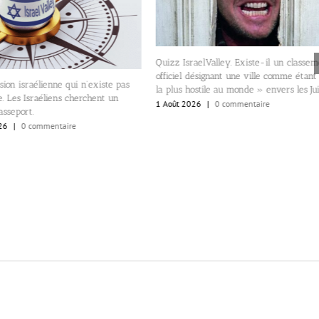
Quizz IsraelValley. Existe-il un classement
officiel désignant une ville comme étant «
Appels po
ui n’existe pas
la plus hostile au monde » envers les Juifs?
producteur
cherchent un
1 Août 2026
|
0 commentaire
Arad, a s
1 Août 20
e