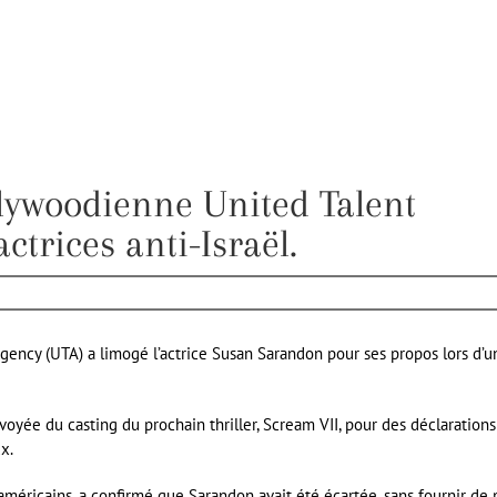
llywoodienne United Talent
ctrices anti-Israël.
gency (UTA) a limogé l’actrice Susan Sarandon pour ses propos lors d’u
voyée du casting du prochain thriller, Scream VII, pour des déclarations
x.
américains, a confirmé que Sarandon avait été écartée, sans fournir de 