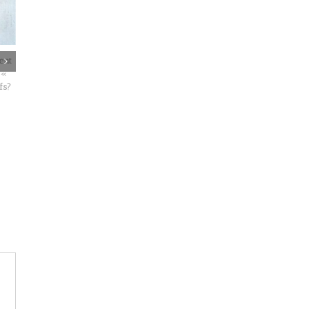
ur le boycott de Spider-Man. Le
En Israël, le taux de divorce? Les 10 pay
 du film, l’Israélo-Américain Avi
avec les taux de divorce les plus bas au
outenu Benjamin Netanyahu.
monde.
26
|
0 commentaire
3 Août 2026
|
0 commentaire