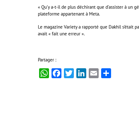
« Qu’y a-t-il de plus déchirant que d’assister à un g
plateforme appartenant à Meta.
Le magazine Variety a rapporté que Dakhil s’était pa
avait « fait une erreur ».
Partager :
WhatsApp
Facebook
Twitter
LinkedIn
Email
Partag