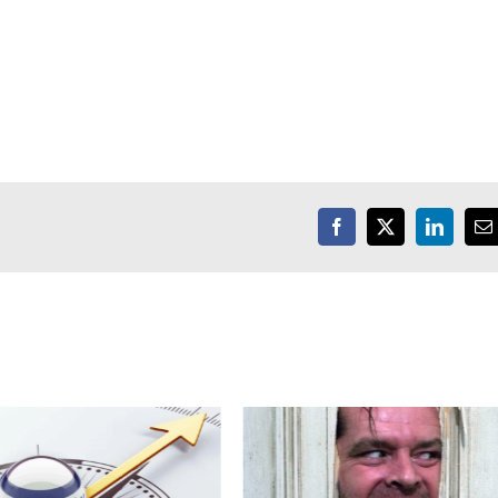
Facebook
X
LinkedIn
E