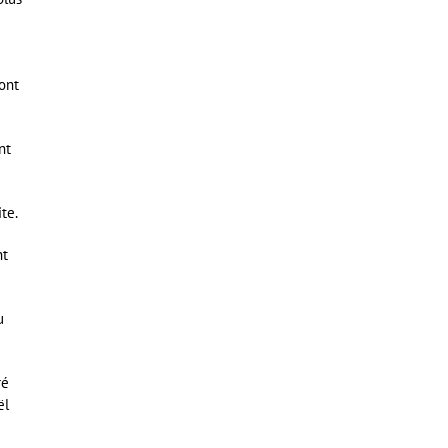
ont
nt
te.
nt
u
ré
ël