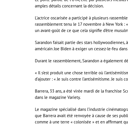
amples détails concernant la décision.
L’actrice oscarisée a participé à plusieurs rassembl
rassemblement tenu le 17 novembre à New York : « I
un avant-goût de ce que cela signifie d’être musulm
Sarandon faisait partie des stars hollywoodiennes, 
américain Joe Biden à exiger un cessez-le-feu dans
Durant le rassemblement, Sarandon a également déc
« Il s’est produit une chose terrible où l’antisémitis
d’ajouter : « Je suis contre l’antisémitisme. Je suis c
Barrera, 33 ans, a été virée mardi de la franchise S
dans le magazine Variety.
Le magazine spécialisé dans l’industrie cinématogr
que Barrera avait été renvoyée à cause de ses publi
comme à une terre « colonisée » et en affirmant qu’