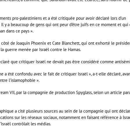
ements pro-palestiniens et a été critiquée pour avoir déclaré lors d’un
l y a beaucoup de gens qui ont peur d’être juifs en ce moment et qui 
an dans ce pays ».
à côté de Joaquin Phoenix et Cate Blanchett, qui ont exhorté le préside
 la guerre menée par Israël contre le Hamas.
laré que critiquer Israël ne devait pas être considéré comme antisémi
me a été confondu avec le fait de critiquer Israël », a-t-elle déclaré, ava
ontre l’islamophobie ».
cream VII, par la compagnie de production Spyglass, selon un article par
aphique a cité plusieurs sources au sein de la compagnie qui ont décla
cations sur les réseaux sociaux, notamment en faisant référence à Isra
Israël contrôlait les médias.