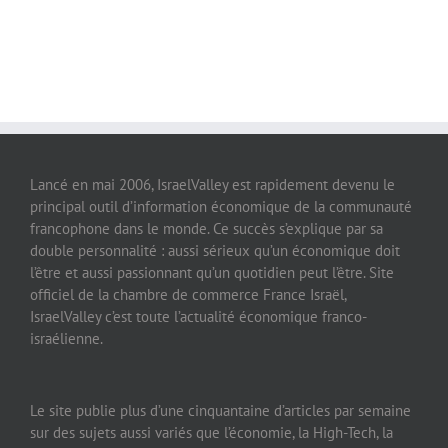
Lancé en mai 2006, IsraelValley est rapidement devenu le
principal outil d’information économique de la communauté
francophone dans le monde. Ce succès s’explique par sa
double personnalité : aussi sérieux qu’un économique doit
l’être et aussi passionnant qu’un quotidien peut l’être. Site
officiel de la chambre de commerce France Israël,
IsraelValley c’est toute l’actualité économique franco-
israélienne.
Le site publie plus d’une cinquantaine d’articles par semaine
sur des sujets aussi variés que l’économie, la High-Tech, la