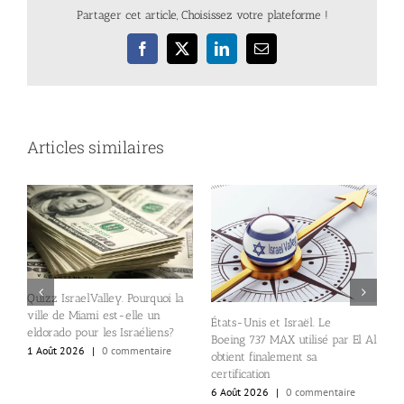
Partager cet article, Choisissez votre plateforme !
Facebook
X
LinkedIn
Email
Articles similaires
Quizz IsraelValley. Pourquoi la
ville de Miami est-elle un
États-Unis et Israël. Le
B
eldorado pour les Israéliens?
Boeing 737 MAX utilisé par El Al
d
1 Août 2026
|
0 commentaire
obtient finalement sa
a
certification
a
6 Août 2026
|
0 commentaire
5