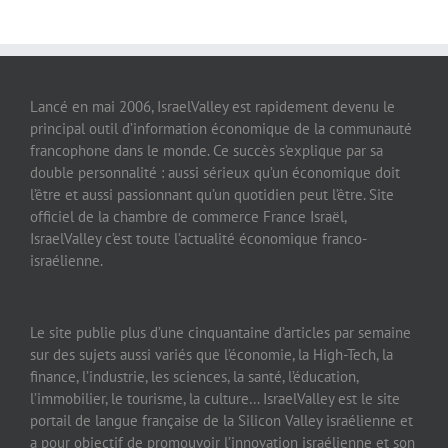
Lancé en mai 2006, IsraelValley est rapidement devenu le
principal outil d’information économique de la communauté
francophone dans le monde. Ce succès s’explique par sa
double personnalité : aussi sérieux qu’un économique doit
l’être et aussi passionnant qu’un quotidien peut l’être. Site
officiel de la chambre de commerce France Israël,
IsraelValley c’est toute l’actualité économique franco-
israélienne.
Le site publie plus d’une cinquantaine d’articles par semaine
sur des sujets aussi variés que l’économie, la High-Tech, la
finance, l’industrie, les sciences, la santé, l’éducation,
l’immobilier, le tourisme, la culture… IsraelValley est le site
portail de langue française de la Silicon Valley israélienne et
a pour objectif de promouvoir l’innovation israélienne et son