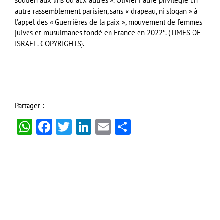
soutien aux uns ou aux autres ». Olivier Faure privilégie un
autre rassemblement parisien, sans « drapeau, ni slogan » à
l’appel des « Guerrières de la paix », mouvement de femmes
juives et musulmanes fondé en France en 2022″. (TIMES OF
ISRAEL. COPYRIGHTS).
Partager :
WhatsApp
Facebook
Twitter
LinkedIn
Email
Partager