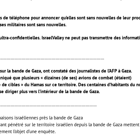
 de téléphone pour annoncer qu’elles sont sans nouvelles de leur pro
es militaires sont sans nouvelles.
 ultra-confidentielles. IsraelValley ne peut pas transmettre des informat
…………………………………………………………………………
r la bande de Gaza, ont constaté des journalistes de l’AFP à Gaza.
iqué que plusieurs « dizaines (de ses) avions de combat (étaient)
de cibles » du Hamas sur ce territoire. Des centaines d’habitants du n
e diriger plus vers l’intérieur de la bande de Gaza.
……………………………………………………………………
 maisons israéliennes près la bande de Gaza
ant pénétré sur le territoire israélien depuis la bande de Gaza mettent
lement l’objet d’une enquête.