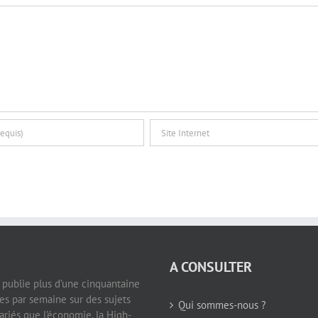
A CONSULTER
e publie plus d’une cinquantaine
les par semaine sur des sujets
Qui sommes-nous ?
ariés que l’économie, la High-