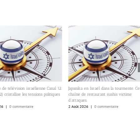
 de télévision israélienne Canal 12
Japanika en Israël dans la tourmente. Ce
) cristallise les tensions politiques
chaîne de restaurant sushis victime
d’attaques.
26
|
0 commentaire
2 Août 2026
|
0 commentaire