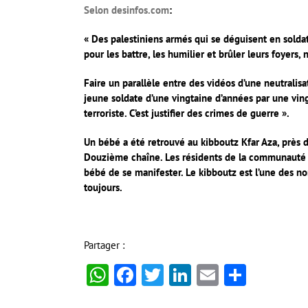
Selon desinfos.com
:
« Des palestiniens armés qui se déguisent en soldats
pour les battre, les humilier et brûler leurs foyers, 
Faire un parallèle entre des vidéos d’une neutralis
jeune soldate d’une vingtaine d’années par une vin
terroriste. C’est justifier des crimes de guerre ».
Un bébé a été retrouvé au kibboutz Kfar Aza, près de
Douzième chaîne. Les résidents de la communauté d
bébé de se manifester. Le kibboutz est l’une des n
toujours.
Partager :
WhatsApp
Facebook
Twitter
LinkedIn
Email
Partag