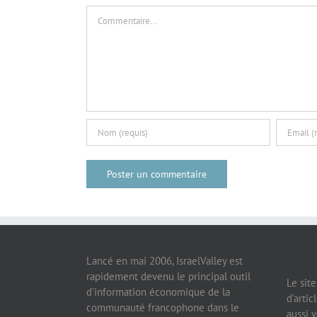
Commentaire
Lancé en mai 2006, IsraelValley est
rapidement devenu le principal outil
Le sit
d’information économique de la
d’artic
communauté francophone dans le
aussi v