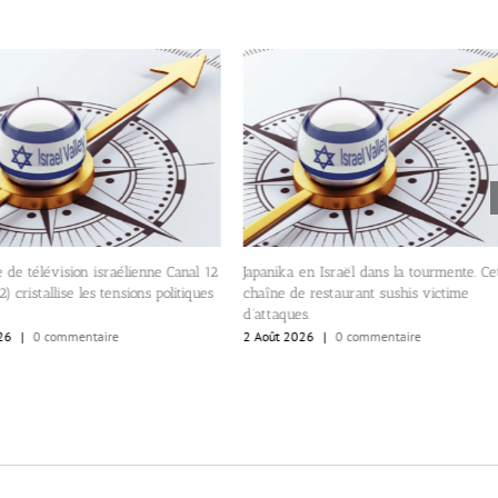
 de télévision israélienne Canal 12
Japanika en Israël dans la tourmente. Ce
) cristallise les tensions politiques
chaîne de restaurant sushis victime
d’attaques.
26
|
0 commentaire
2 Août 2026
|
0 commentaire