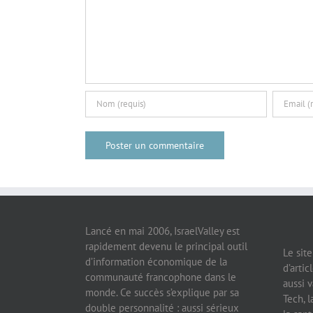
Lancé en mai 2006, IsraelValley est
rapidement devenu le principal outil
Le sit
d’information économique de la
d’artic
communauté francophone dans le
aussi v
monde. Ce succès s’explique par sa
Tech, l
double personnalité : aussi sérieux