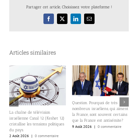
Partager cet article, Choisissez votre plateforme !
Facebook
X
LinkedIn
Email
Articles similaires
Question. Pourquoi de très
nombreux israéliens, qui aiment
E
La chaîne de télévision
24
la France, sont souvent certains
d
israélienne Canal 12 (Keshet 12)
que la France est antisémite?
p
cristallise les tensions politiques
9 Août 2026
|
0 commentaire
S
du pays.
e
2 Août 2026
|
0 commentaire