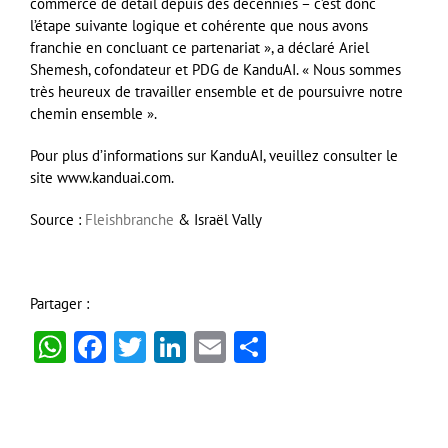
commerce de détail depuis des décennies – c’est donc
l’étape suivante logique et cohérente que nous avons
franchie en concluant ce partenariat », a déclaré Ariel
Shemesh, cofondateur et PDG de KanduAI. « Nous sommes
très heureux de travailler ensemble et de poursuivre notre
chemin ensemble ».
Pour plus d’informations sur KanduAI, veuillez consulter le
site www.kanduai.com.
Source :
Fleishbranche
& Israël Vally
Partager :
WhatsApp
Facebook
Twitter
LinkedIn
Email
Partager