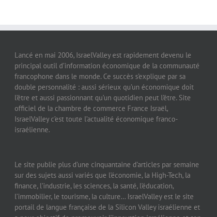
Lancé en mai 2006, IsraelValley est rapidement devenu le
principal outil d’information économique de la communauté
francophone dans le monde. Ce succès s’explique par sa
double personnalité : aussi sérieux qu’un économique doit
l’être et aussi passionnant qu’un quotidien peut l’être. Site
officiel de la chambre de commerce France Israël,
IsraelValley c’est toute l’actualité économique franco-
israélienne.
Le site publie plus d’une cinquantaine d’articles par semaine
sur des sujets aussi variés que l’économie, la High-Tech, la
finance, l’industrie, les sciences, la santé, l’éducation,
l’immobilier, le tourisme, la culture… IsraelValley est le site
portail de langue française de la Silicon Valley israélienne et