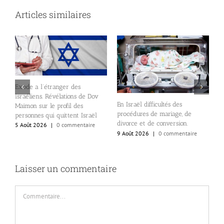
Articles similaires
Exode a l’étranger des
israéliens. Révélations de Dov
En Israël difficultés des
«
Maimon sur le profil des
procédures de mariage, de
V
personnes qui quittent Israël
ne
divorce et de conversion.
c
5 Août 2026
|
0 commentaire
9 Août 2026
|
0 commentaire
3
8
Laisser un commentaire
Commentaire