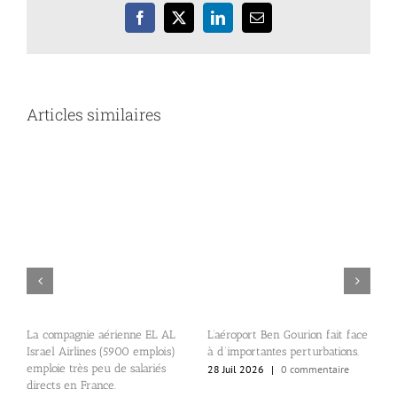
Facebook
X
LinkedIn
Email
Articles similaires
 AL
L’aéroport Ben Gourion fait face
Les touristes israéliens le savent
is)
à d’importantes perturbations.
: les mots clés qui permette de
s
fonctionner en douceur…
28 Juil 2026
|
0 commentaire
28 Juil 2026
|
0 commentaire