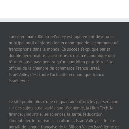
Lancé en mai 2006, IsraelValley est rapidement devenu le
principal outil d’information économique de la communauté
francophone dans le monde. Ce succès s’explique par sa
double personnalité : aussi sérieux qu’un économique doit
l’être et aussi passionnant qu’un quotidien peut l’être. Site
officiel de la chambre de commerce France Israël,
IsraelValley c’est toute l’actualité économique franco-
israélienne.
Le site publie plus d’une cinquantaine d’articles par semaine
sur des sujets aussi variés que l’économie, la High-Tech, la
finance, l’industrie, les sciences, la santé, l’éducation,
l’immobilier, le tourisme, la culture… IsraelValley est le site
portail de langue française de la Silicon Valley israélienne et