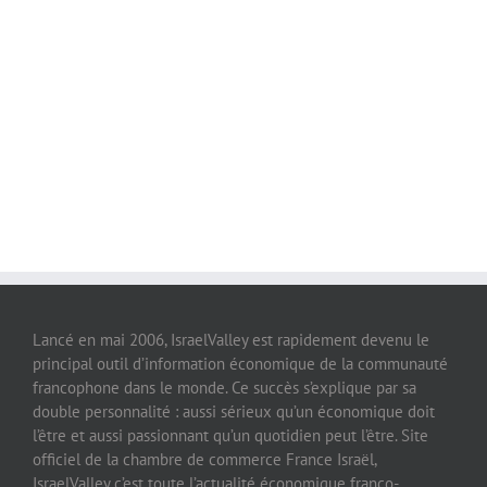
Lancé en mai 2006, IsraelValley est rapidement devenu le
principal outil d’information économique de la communauté
francophone dans le monde. Ce succès s’explique par sa
double personnalité : aussi sérieux qu’un économique doit
l’être et aussi passionnant qu’un quotidien peut l’être. Site
officiel de la chambre de commerce France Israël,
IsraelValley c’est toute l’actualité économique franco-