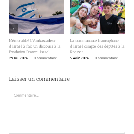
A
Mémorable! L’Ambassadeur
La communauté francophone
c
d’Israël à fait un discours à la
d’Israël compte des députés à la
e
s
Fondation France-Israël
Knesset.
l
29 Juil 2026
|
0 commentaire
5 Août 2026
|
0 commentaire
al
4
Laisser un commentaire
Commentaire