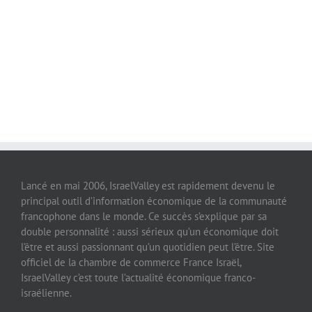
Lancé en mai 2006, IsraelValley est rapidement devenu le
principal outil d’information économique de la communauté
francophone dans le monde. Ce succès s’explique par sa
double personnalité : aussi sérieux qu’un économique doit
l’être et aussi passionnant qu’un quotidien peut l’être. Site
officiel de la chambre de commerce France Israël,
IsraelValley c’est toute l’actualité économique franco-
israélienne.