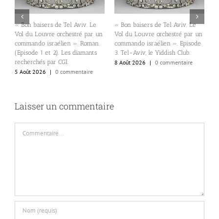
« Bon baisers de Tel Aviv. Le
« Bon baisers de Tel Aviv. Le
T
Vol du Louvre orchestré par un
Vol du Louvre orchestré par un
d
commando israélien ». Roman.
commando israélien ». Episode
l
(Episode 1 et 2). Les diamants
3. Tel-Aviv, le Yiddish Club.
»
recherchés par CGI.
8 Août 2026
|
0 commentaire
6
5 Août 2026
|
0 commentaire
Laisser un commentaire
Commentaire