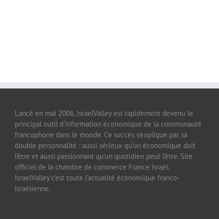
Lancé en mai 2006, IsraelValley est rapidement devenu le
principal outil d’information économique de la communauté
francophone dans le monde. Ce succès s’explique par sa
double personnalité : aussi sérieux qu’un économique doit
l’être et aussi passionnant qu’un quotidien peut l’être. Site
officiel de la chambre de commerce France Israël,
IsraelValley c’est toute l’actualité économique franco-
israélienne.