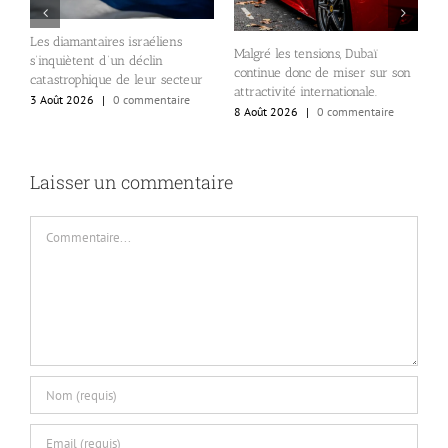
Les diamantaires israéliens
Malgré les tensions, Dubaï
É
s’inquiètent d’un déclin
continue donc de miser sur son
B
se
catastrophique de leur secteur
attractivité internationale.
o
3 Août 2026
|
0 commentaire
8 Août 2026
|
0 commentaire
c
6
Laisser un commentaire
Commentaire