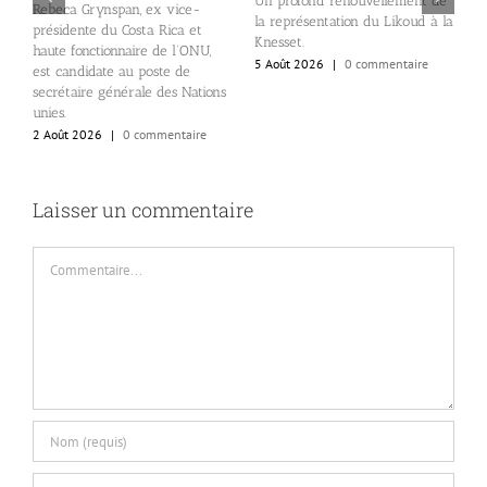
Un profond renouvellement de
L
Rebeca Grynspan, ex vice-
la représentation du Likoud à la
d
présidente du Costa Rica et
Knesset.
e
haute fonctionnaire de l’ONU,
5 Août 2026
|
0 commentaire
2
est candidate au poste de
secrétaire générale des Nations
unies.
2 Août 2026
|
0 commentaire
Laisser un commentaire
Commentaire