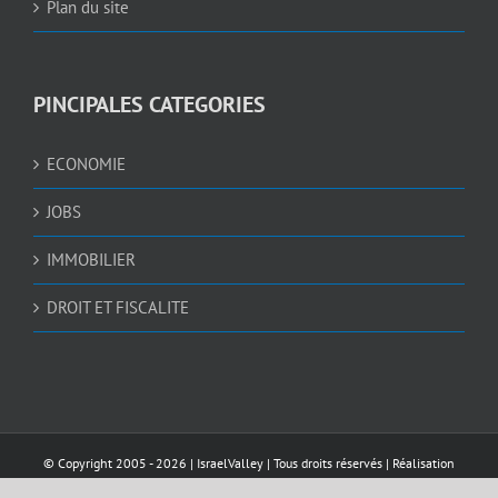
Plan du site
PINCIPALES CATEGORIES
ECONOMIE
JOBS
IMMOBILIER
DROIT ET FISCALITE
© Copyright 2005 -
2026 |
IsraelValley
| Tous droits réservés | Réalisation
AWEBDESIGN4U.COM
et
NEDGRAPHIC
| Sécurisé par
Pelomia