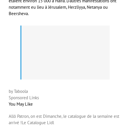
étaient environ 15 000 à Haïfa. D’autres manifestations ont
notamment eu lieu à Jérusalem, Herzliyya, Netanya ou
Beersheva.
by Taboola
Sponsored Links
You May Like
Allô Patron, on est Dimanche, le catalogue de la semaine est
arrivé !
Le Catalogue Lidl