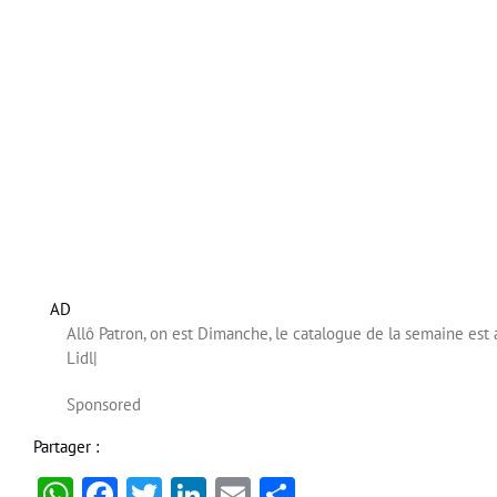
AD
Allô Patron, on est Dimanche, le catalogue de la semaine est a
Lidl
|
Sponsored
Partager :
WhatsApp
Facebook
Twitter
LinkedIn
Email
Partager