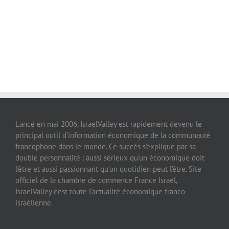
Lancé en mai 2006, IsraelValley est rapidement devenu le
principal outil d’information économique de la communauté
francophone dans le monde. Ce succès s’explique par sa
double personnalité : aussi sérieux qu’un économique doit
l’être et aussi passionnant qu’un quotidien peut l’être. Site
officiel de la chambre de commerce France Israël,
IsraelValley c’est toute l’actualité économique franco-
israélienne.