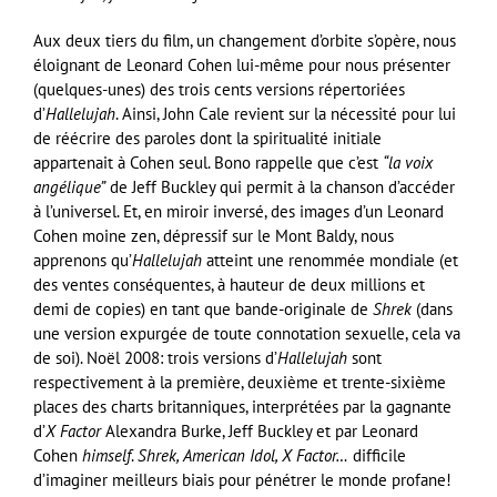
Aux deux tiers du film, un changement d’orbite s’opère, nous
éloignant de Leonard Cohen lui-même pour nous présenter
(quelques-unes) des trois cents versions répertoriées
d’
Hallelujah
. Ainsi, John Cale revient sur la nécessité pour lui
de réécrire des paroles dont la spiritualité initiale
appartenait à Cohen seul. Bono rappelle que c’est
“la voix
angélique”
de Jeff Buckley qui permit à la chanson d’accéder
à l’universel. Et, en miroir inversé, des images d’un Leonard
Cohen moine zen, dépressif sur le Mont Baldy, nous
apprenons qu’
Hallelujah
atteint une renommée mondiale (et
des ventes conséquentes, à hauteur de deux millions et
demi de copies) en tant que bande-originale de
Shrek
(dans
une version expurgée de toute connotation sexuelle, cela va
de soi). Noël 2008: trois versions d’
Hallelujah
sont
respectivement à la première, deuxième et trente-sixième
places des charts britanniques, interprétées par la gagnante
d’
X Factor
Alexandra Burke, Jeff Buckley et par Leonard
Cohen
himself
.
Shrek, American Idol, X Factor…
difficile
d’imaginer meilleurs biais pour pénétrer le monde profane!