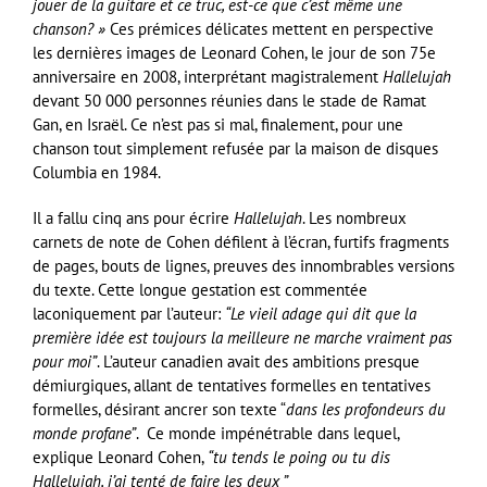
jouer de la guitare et ce truc, est-ce que c’est même une
chanson? »
Ces prémices délicates mettent en perspective
les dernières images de Leonard Cohen, le jour de son 75e
anniversaire en 2008, interprétant magistralement
Hallelujah
devant 50 000 personnes réunies dans le stade de Ramat
Gan, en Israël. Ce n’est pas si mal, finalement, pour une
chanson tout simplement refusée par la maison de disques
Columbia en 1984.
Il a fallu cinq ans pour écrire
Hallelujah
. Les nombreux
carnets de note de Cohen défilent à l’écran, furtifs fragments
de pages, bouts de lignes, preuves des innombrables versions
du texte. Cette longue gestation est commentée
laconiquement par l’auteur:
“Le vieil adage qui dit que la
première idée est toujours la meilleure ne marche vraiment pas
pour moi”
. L’auteur canadien avait des ambitions presque
démiurgiques, allant de tentatives formelles en tentatives
formelles, désirant ancrer son texte “
dans les profondeurs du
monde profane”
. Ce monde impénétrable dans lequel,
explique Leonard Cohen,
“tu tends le poing ou tu dis
Hallelujah, j’ai tenté de faire les deux ”