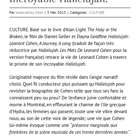
Par
Israelvalley Desk
|
5 Mar 2023
|
Catégories :
CULTURE
CULTURE. Basé sur le livre d’Alan Light
The Holy or the
Broken
, le film de Daniel Geller et Dayna Goldfine
Hallelujah:
Leonard Cohen, A Journey, A song
(traduit de façon très
réductrice par
Hallelujah. Les Mots De Leonard Cohen
pour la
version française) retrace la vie de Leonard Cohen à travers
le prisme de son incroyable
Hallelujah.
L’originalité majeure du film réside dans l’angle narratif
choisi. Quel fil conducteur plus puissant qu’
Hallelujah
pour
revisiter la biographie de Cohen telle que tous ses fans la
connaissent peu ou prou? De l’enfance juive confortable et
morne à Montréal, en effleurant le charme de l’île grecque
d’Hydra, les femmes qui passent, toute une vie vibre devant
nous, au son de cette voix de légende; une vie que Cohen
lui-même évoque comme une
“présence marginale aux
frontières de la scène musicale de ces trente dernières années.”