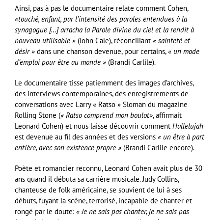
Ainsi, pas à pas le documentaire relate comment Cohen,
«touché, enfant, par l’intensité des paroles entendues à la
synagogue […] arracha la Parole divine du ciel et la rendit à
nouveau utilisable »
(John Cale), réconciliant
« sainteté et
désir »
dans une chanson devenue, pour certains, «
un mode
d’emploi pour être au monde »
(Brandi Carlile).
Le documentaire tisse patiemment des images d’archives,
des interviews contemporaines, des enregistrements de
conversations avec Larry « Ratso » Sloman du magazine
Rolling Stone (
« Ratso comprend mon boulot
»
, affirmait
Leonard Cohen) et nous laisse découvrir comment
Hallelujah
est devenue au fil des années et des versions
«
un être à part
entière, avec son existence propre
»
(Brandi Carlile encore).
Poète et romancier reconnu, Leonard Cohen avait plus de 30
ans quand il débuta sa carrière musicale. Judy Collins,
chanteuse de folk américaine, se souvient de lui à ses
débuts, fuyant la scène, terrorisé, incapable de chanter et
rongé par le doute:
« Je ne sais pas chanter, je ne sais pas