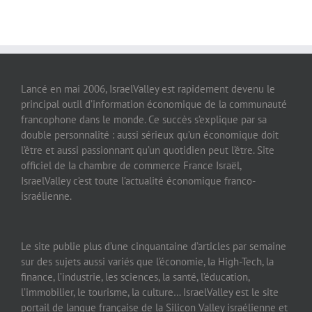
Lancé en mai 2006, IsraelValley est rapidement devenu le
principal outil d’information économique de la communauté
francophone dans le monde. Ce succès s’explique par sa
double personnalité : aussi sérieux qu’un économique doit
l’être et aussi passionnant qu’un quotidien peut l’être. Site
officiel de la chambre de commerce France Israël,
IsraelValley c’est toute l’actualité économique franco-
israélienne.
Le site publie plus d’une cinquantaine d’articles par semaine
sur des sujets aussi variés que l’économie, la High-Tech, la
finance, l’industrie, les sciences, la santé, l’éducation,
l’immobilier, le tourisme, la culture… IsraelValley est le site
portail de langue française de la Silicon Valley israélienne et