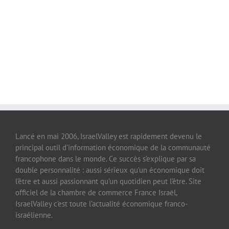
Lancé en mai 2006, IsraelValley est rapidement devenu le
principal outil d’information économique de la communauté
francophone dans le monde. Ce succès s’explique par sa
double personnalité : aussi sérieux qu’un économique doit
l’être et aussi passionnant qu’un quotidien peut l’être. Site
officiel de la chambre de commerce France Israël,
IsraelValley c’est toute l’actualité économique franco-
israélienne.