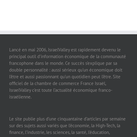
Lancé en mai 2006, IsraelValley est rapidement devenu le
principal outil d’information économique de la communauté
francophone dans le monde. Ce succès s’explique par sa
double personnalité : aussi sérieux qu’un économique doit
l’être et aussi passionnant qu’un quotidien peut l’être. Site
officiel de la chambre de commerce France Israël,
IsraelValley c’est toute l’actualité économique franco-
israélienne.
Le site publie plus d’une cinquantaine d’articles par semaine
sur des sujets aussi variés que l’économie, la High-Tech, la
finance, l’industrie, les sciences, la santé, l’éducation,