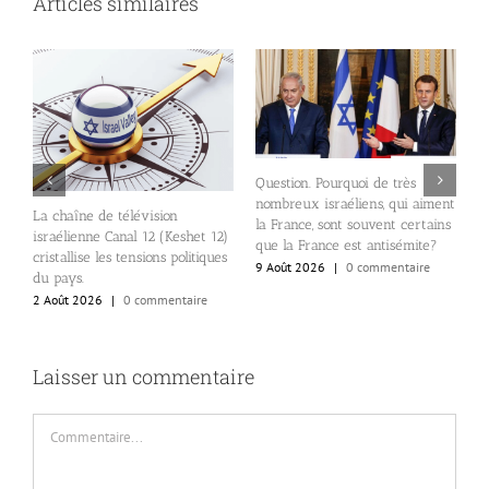
Articles similaires
Question. Pourquoi de très
nombreux israéliens, qui aiment
E
La chaîne de télévision
24
la France, sont souvent certains
d
israélienne Canal 12 (Keshet 12)
que la France est antisémite?
p
cristallise les tensions politiques
9 Août 2026
|
0 commentaire
S
du pays.
e
2 Août 2026
|
0 commentaire
8
Laisser un commentaire
Commentaire