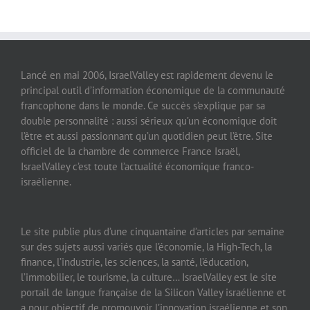
Lancé en mai 2006, IsraelValley est rapidement devenu le
principal outil d’information économique de la communauté
francophone dans le monde. Ce succès s’explique par sa
double personnalité : aussi sérieux qu’un économique doit
l’être et aussi passionnant qu’un quotidien peut l’être. Site
officiel de la chambre de commerce France Israël,
IsraelValley c’est toute l’actualité économique franco-
israélienne.
Le site publie plus d’une cinquantaine d’articles par semaine
sur des sujets aussi variés que l’économie, la High-Tech, la
finance, l’industrie, les sciences, la santé, l’éducation,
l’immobilier, le tourisme, la culture… IsraelValley est le site
portail de langue française de la Silicon Valley israélienne et
a pour objectif de promouvoir l’innovation israélienne et son