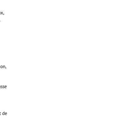
x,
ion,
usse
t de