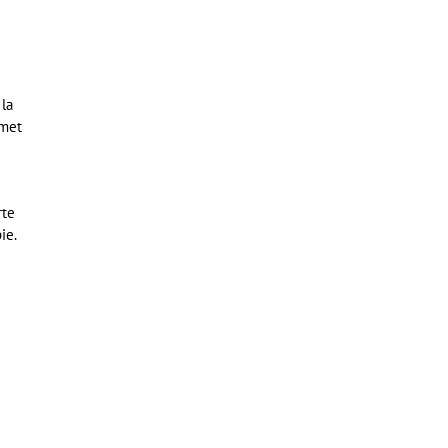
 la
rmet
rte
ie.