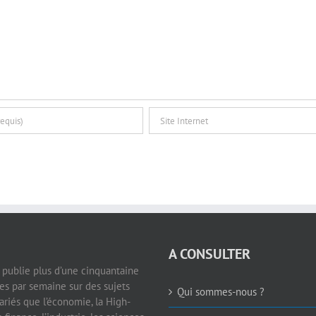
A CONSULTER
e publie plus d’une cinquantaine
les par semaine sur des sujets
Qui sommes-nous ?
ariés que l’économie, la High-