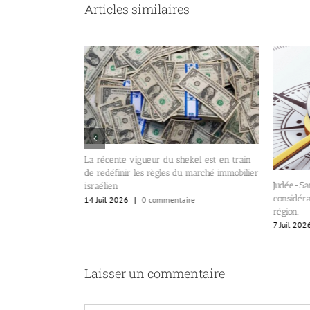
Articles similaires
La récente vigueur du shekel est en train
de redéfinir les règles du marché immobilier
s fortes baisses
Judée-Sam
israélien
suivie de
considéra
14 Juil 2026
|
0 commentaire
baissé.
région.
re
7 Juil 202
Laisser un commentaire