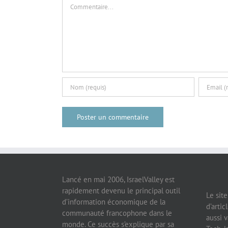
Commentaire
Lancé en mai 2006, IsraelValley est
rapidement devenu le principal outil
Le sit
d’information économique de la
d’artic
communauté francophone dans le
aussi v
monde. Ce succès s’explique par sa