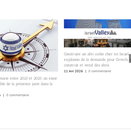
Construire un abri coûte cher en Israël.
explosion de la demande pour Ortech, q
construit et vend des abris.
11 Avr 2026
|
0 commentaire
arie entre 2023 et 2025. un essor
ble de la présence juive dans la
6
|
0 commentaire