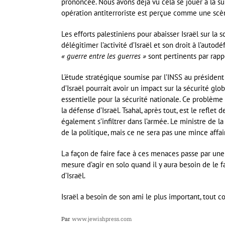
prononcée. Nous avons déjà vu cela se jouer à la su
opération antiterroriste est perçue comme une scè
Les efforts palestiniens pour abaisser Israël sur la
délégitimer l’activité d’Israël et son droit à l’autodé
« guerre entre les guerres »
sont pertinents par rap
L’étude stratégique soumise par l’INSS au président 
d’Israël pourrait avoir un impact sur la sécurité glo
essentielle pour la sécurité nationale. Ce problèm
la défense d’Israël. Tsahal, après tout, est le reflet
également s’infiltrer dans l’armée. Le ministre de l
de la politique, mais ce ne sera pas une mince affai
La façon de faire face à ces menaces passe par une a
mesure d’agir en solo quand il y aura besoin de le f
d’Israël.
Israël a besoin de son ami le plus important, tout 
Par
www.jewishpress.com