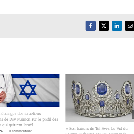
Facebook
X
LinkedIn
E
éliens.
Services 
sur le profil des
deux tenta
ël
« Bon baisers de Tel Aviv. Le Vol du
“mort susp
e