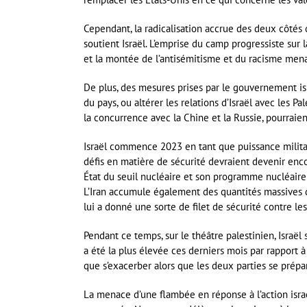
Cependant, la radicalisation accrue des deux côtés d
soutient Israël. L’emprise du camp progressiste sur 
et la montée de l’antisémitisme et du racisme menac
De plus, des mesures prises par le gouvernement i
du pays, ou altérer les relations d’Israël avec les P
la concurrence avec la Chine et la Russie, pourraien
Israël commence 2023 en tant que puissance militai
défis en matière de sécurité devraient devenir encor
État du seuil nucléaire et son programme nucléaire 
L’Iran accumule également des quantités massives d
lui a donné une sorte de filet de sécurité contre le
Pendant ce temps, sur le théâtre palestinien, Israël
a été la plus élevée ces derniers mois par rapport à 
que s’exacerber alors que les deux parties se prép
La menace d’une flambée en réponse à l’action isr