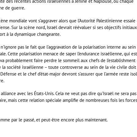
ite des récentes actions israéliennes à Jénine et Naplouse, où chaque
ne de guerre.
 scène mondiale vont s’aggraver alors que l’Autorité Palestinienne essaie
fense. Sur la scène nord, Israël devrait réévaluer si ses objectifs initiau
port à la dynamique changeante.
n’ignore pas le fait que l’aggravation de la polarisation interne au sein
bale. Cette polarisation menace de saper l’endurance israélienne, qui est
e va probablement faire perdre le sommeil aux chefs de l’establishment
 de la société israélienne – toute controverse au sein de la vie civile doit
a Défense et le chef d’état-major devront s’assurer que l’armée reste iso
re.
lliance avec les États-Unis. Cela ne veut pas dire qu’Israël ne sera pas
aire, mais cette relation spéciale amplifie de nombreuses fois les force
comme par le passé, et peut-être encore plus maintenant.