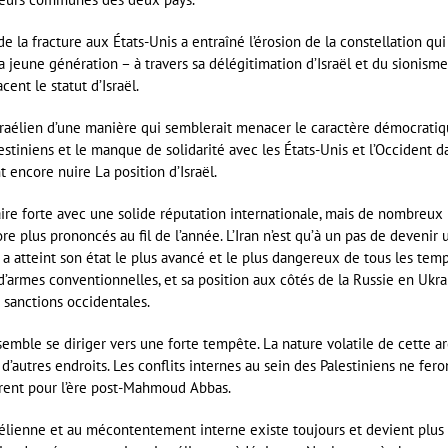
e la fracture aux États-Unis a entraîné l’érosion de la constellation qui
la jeune génération – à travers sa délégitimation d’Israël et du sionisme
ent le statut d’Israël.
sraélien d’une manière qui semblerait menacer le caractère démocrati
alestiniens et le manque de solidarité avec les États-Unis et l’Occident d
t encore nuire La position d’Israël.
re forte avec une solide réputation internationale, mais de nombreux
e plus prononcés au fil de l’année. L’Iran n’est qu’à un pas de devenir 
a atteint son état le plus avancé et le plus dangereux de tous les temp
’armes conventionnelles, et sa position aux côtés de la Russie en Ukra
s sanctions occidentales.
 semble se diriger vers une forte tempête. La nature volatile de cette a
d’autres endroits. Les conflits internes au sein des Palestiniens ne fero
arent pour l’ère post-Mahmoud Abbas.
aélienne et au mécontentement interne existe toujours et devient plus