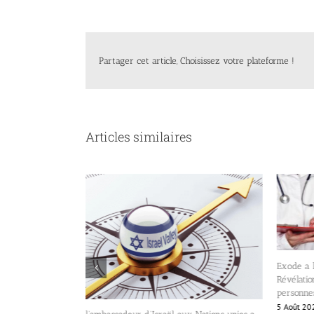
Partager cet article, Choisissez votre plateforme !
Articles similaires
Exode a l’étranger des isra
Révélations de Dov Maimon 
personnes qui quittent Isra
5 Août 2026
|
0 commentair