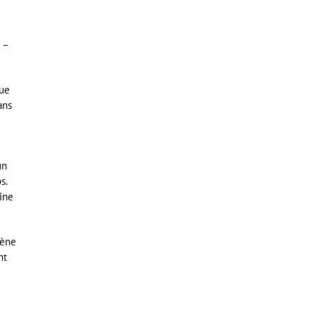
 –
que
ans
un
s.
ine
rène
nt