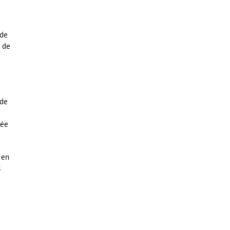
 de
x de
 de
lée
 en
s