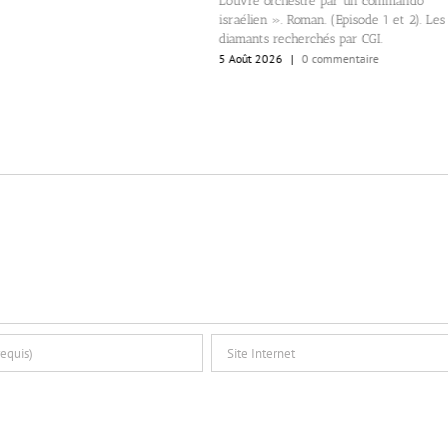
Louvre orchestré par un commando
5 Août 20
israélien ». Roman. (Episode 1 et 2). Les
diamants recherchés par CGI.
5 Août 2026
|
0 commentaire