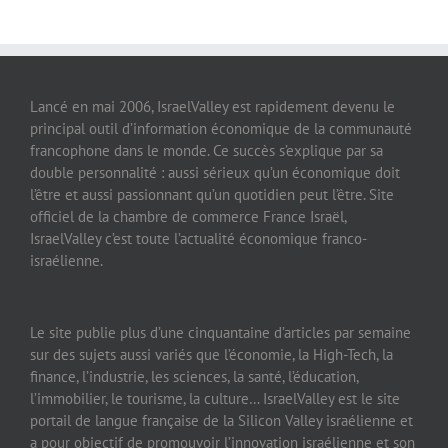
Lancé en mai 2006, IsraelValley est rapidement devenu le
principal outil d’information économique de la communauté
francophone dans le monde. Ce succès s’explique par sa
double personnalité : aussi sérieux qu’un économique doit
l’être et aussi passionnant qu’un quotidien peut l’être. Site
officiel de la chambre de commerce France Israël,
IsraelValley c’est toute l’actualité économique franco-
israélienne.
Le site publie plus d’une cinquantaine d’articles par semaine
sur des sujets aussi variés que l’économie, la High-Tech, la
finance, l’industrie, les sciences, la santé, l’éducation,
l’immobilier, le tourisme, la culture… IsraelValley est le site
portail de langue française de la Silicon Valley israélienne et
a pour objectif de promouvoir l’innovation israélienne et son