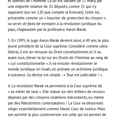
et libertés de l’Homme. La loi est validée (le 17 mars) par
une majorité relative de 32 députés, contre 21 qui s’y
opposent (sur les 120 que compte la Knesset). Cette loi,
présentée comme un « bouclier de protection du citoyen »,
va servir
de facto
de tremplin à la révolution juridique du
pays, chapeautée par le professeur Aaron Barak.
5. En 1995, le juge Aaron Barak devient ainsi, à 49 ans, le plus
jeune président de la Cour suprême. Considéré comme ultra-
libéral, il est un virtuose du Droit constitutionnel et il va,
avant tout, élever la loi sur les Droits de l’Homme au rang de
« Loi constitutionnelle ». Il va ensuite révolutionner le
monde juridique en Israël, en prônant un activisme juridique
à outrance. Sa devise est simple : « Tout est judiciable ! ».
6. La révolution Barak va permettre à la Cour suprême de
« se mêler de tout ». Elle statue sur des milliers de recours
déposés par des citoyens israéliens mécontents, ou même
par des Palestiniens contestataires ! La Cour va désormais
siéger essentiellement comme Haute Cour de Justice. Mais
son activité la plus controversée est celle qui lui permet de