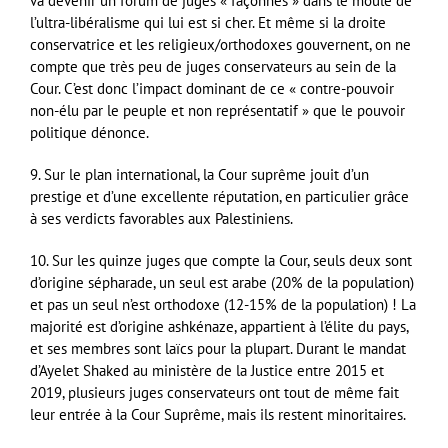
va devenir un forum de juges « façonnés » dans le moule de
l’ultra-libéralisme qui lui est si cher. Et même si la droite
conservatrice et les religieux/orthodoxes gouvernent, on ne
compte que très peu de juges conservateurs au sein de la
Cour. C’est donc l’impact dominant de ce « contre-pouvoir
non-élu par le peuple et non représentatif » que le pouvoir
politique dénonce.
9. Sur le plan international, la Cour suprême jouit d’un
prestige et d’une excellente réputation, en particulier grâce
à ses verdicts favorables aux Palestiniens.
10. Sur les quinze juges que compte la Cour, seuls deux sont
d’origine sépharade, un seul est arabe (20% de la population)
et pas un seul n’est orthodoxe (12-15% de la population) ! La
majorité est d’origine ashkénaze, appartient à l’élite du pays,
et ses membres sont laïcs pour la plupart. Durant le mandat
d’Ayelet Shaked au ministère de la Justice entre 2015 et
2019, plusieurs juges conservateurs ont tout de même fait
leur entrée à la Cour Suprême, mais ils restent minoritaires.