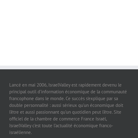
Lancé en mai 2006, IsraelValley est rapidement devenu le
principal outil d’information économique de la communauté
francophone dans le monde. Ce succès s’explique par sa
double personnalité : aussi sérieux qu’un économique doit
l’être et aussi passionnant qu’un quotidien peut l’être. Site
officiel de la chambre de commerce France Israël,
IsraelValley c’est toute l’actualité économique franco-
israélienne.