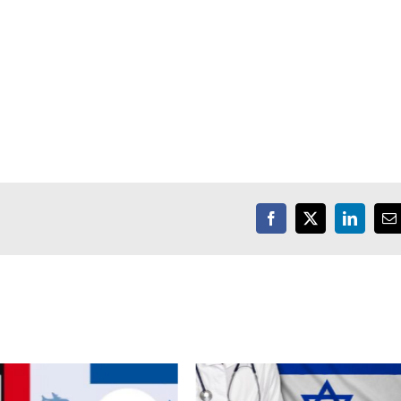
Facebook
X
LinkedIn
E