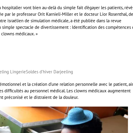
hospitalier vont bien au-delà du simple fait d’égayer les patients, révè
e par le professeur Orit Karnieli-Miller et le docteur Lior Rosenthal, d
entre israélien de simulation médicale, a été publiée dans la revue
un simple spectacle de divertissement : Identification des compétences
s clowns médicaux. »
eling Lingerie
Soldes d’hiver Darjeeling
 émotionnel et la création d’une relation personnelle avec le patient, ai
ses difficultés au personnel médical. Les clowns médicaux augmentent
t préconisé et le distraient de la douleur.