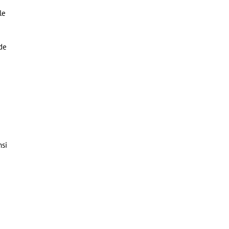
le
e
 de
nsi