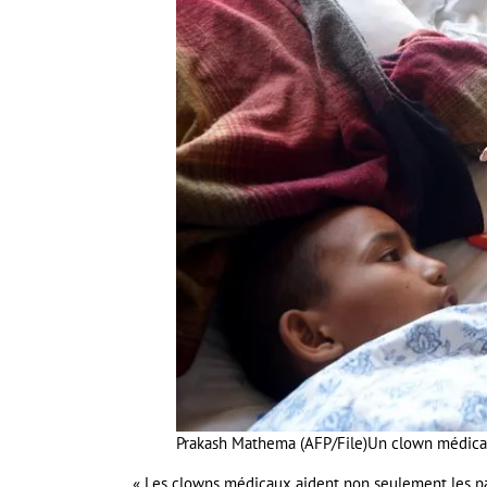
Prakash Mathema (AFP/File)
Un clown médical
« Les clowns médicaux aident non seulement les pati