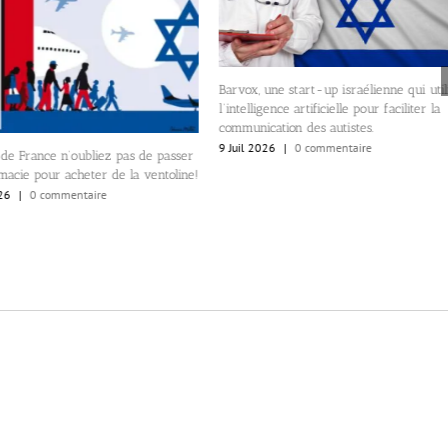
une start-up israélienne qui utilise
gence artificielle pour faciliter la
Une hémorragie sous-conjonctivale. Le
ation des autistes.
israéliens surpris encore une fois par
26
|
0 commentaire
Emmanuel Macron et ses lunettes.
8 Juil 2026
|
0 commentaire