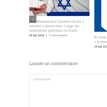
tries (Israël) a
Barvox, 
 l’usage des
l’intelli
en France.
communic
ire
9 Juil 20
En venat de France n’oubliez pas de passer
à la pharmacie pour acheter de la ventoline!
29 Juil 2026
|
0 commentaire
Laisser un commentaire
Commentaire