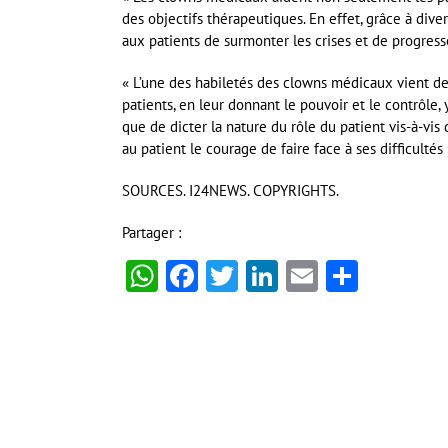
des objectifs thérapeutiques. En effet, grâce à d
aux patients de surmonter les crises et de progresse
« L’une des habiletés des clowns médicaux vient de s
patients, en leur donnant le pouvoir et le contrôle, 
que de dicter la nature du rôle du patient vis-à-vi
au patient le courage de faire face à ses difficultés 
SOURCES. I24NEWS. COPYRIGHTS.
Partager :
WhatsApp
Facebook
Twitter
LinkedIn
Email
Partag