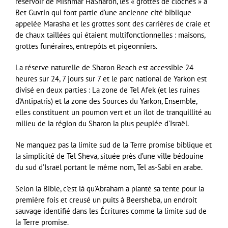
réservoir de Mishmar HaSharon, les « grottes de cloches » à
Bet Guvrin qui font partie d’une ancienne cité biblique
appelée Marasha et les grottes sont des carrières de craie et
de chaux taillées qui étaient multifonctionnelles : maisons,
grottes funéraires, entrepôts et pigeonniers.
La réserve naturelle de Sharon Beach est accessible 24
heures sur 24, 7 jours sur 7 et le parc national de Yarkon est
divisé en deux parties : La zone de Tel Afek (et les ruines
d’Antipatris) et la zone des Sources du Yarkon, Ensemble,
elles constituent un poumon vert et un îlot de tranquillité au
milieu de la région du Sharon la plus peuplée d’Israël.
Ne manquez pas la limite sud de la Terre promise biblique et
la simplicité de Tel Sheva, située près d’une ville bédouine
du sud d’Israël portant le même nom, Tel as-Sabi en arabe.
Selon la Bible, c’est là qu’Abraham a planté sa tente pour la
première fois et creusé un puits à Beersheba, un endroit
sauvage identifié dans les Écritures comme la limite sud de
la Terre promise.