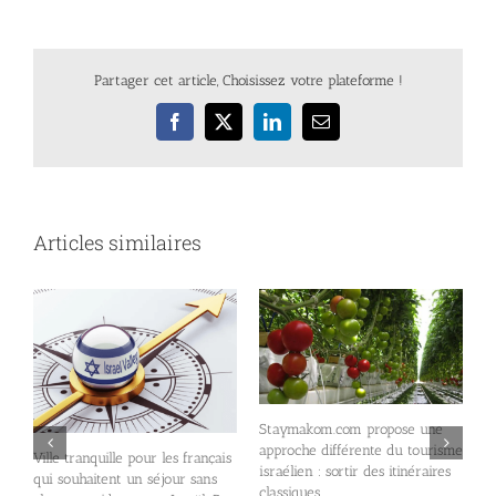
Partager cet article, Choisissez votre plateforme !
Facebook
X
LinkedIn
Email
Articles similaires
Staymakom.com propose une
U
approche différente du tourisme
Ville tranquille pour les français
l
israélien : sortir des itinéraires
qui souhaitent un séjour sans
K
classiques