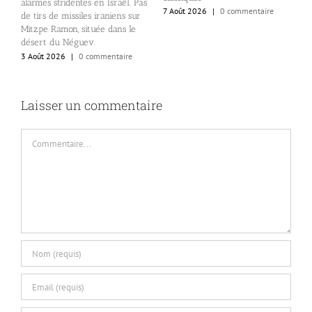
alarmes stridentes en Israël. Pas
5
7 Août 2026
|
0 commentaire
de tirs de missiles iraniens sur
Mitzpe Ramon, située dans le
désert du Néguev.
3 Août 2026
|
0 commentaire
Laisser un commentaire
Commentaire