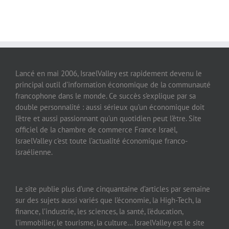
Lancé en mai 2006, IsraelValley est rapidement devenu le
principal outil d’information économique de la communauté
francophone dans le monde. Ce succès s’explique par sa
double personnalité : aussi sérieux qu’un économique doit
l’être et aussi passionnant qu’un quotidien peut l’être. Site
officiel de la chambre de commerce France Israël,
IsraelValley c’est toute l’actualité économique franco-
israélienne.
Le site publie plus d’une cinquantaine d’articles par semaine
sur des sujets aussi variés que l’économie, la High-Tech, la
finance, l’industrie, les sciences, la santé, l’éducation,
l’immobilier, le tourisme, la culture… IsraelValley est le site