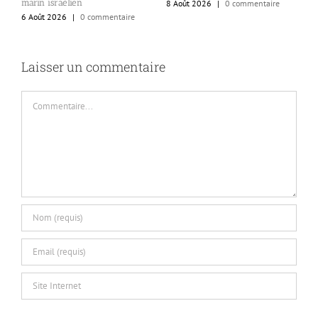
marin israélien
8 Août 2026
|
0 commentaire
6
6 Août 2026
|
0 commentaire
Laisser un commentaire
Commentaire