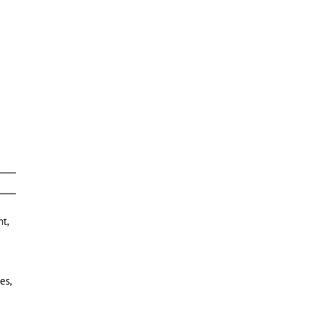
t,
es,