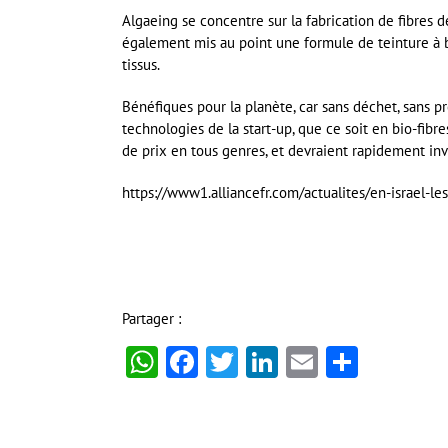
Algaeing se concentre sur la fabrication de fibres 
également mis au point une formule de teinture à b
tissus.
Bénéfiques pour la planète, car sans déchet, sans 
technologies de la start-up, que ce soit en bio-fib
de prix en tous genres, et devraient rapidement inve
https://www1.alliancefr.com/actualites/en-israel-l
Partager :
WhatsApp
Facebook
Twitter
LinkedIn
Email
Partag