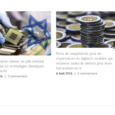
Perte de compétitivité pour les
exportateurs du hightech israélien qui
’impose comme un pôle mondial
reçoivent moins de shekels pour leurs
ion en technologies climatiques
facturations en $.
tech)
6 Août 2026
|
0 commentaire
26
|
0 commentaire