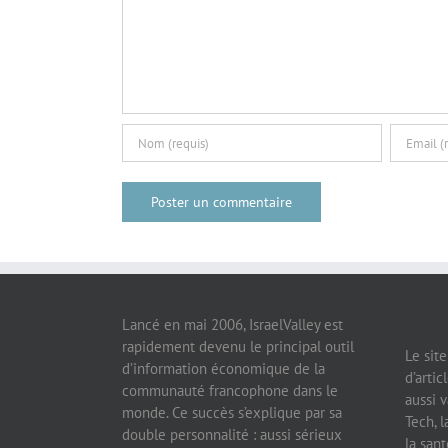
Lancé en mai 2006, IsraelValley est
rapidement devenu le principal outil
Le sit
d’information économique de la
d’artic
communauté francophone dans le
aussi v
monde. Ce succès s’explique par sa
Tech, l
double personnalité : aussi sérieux
la sant