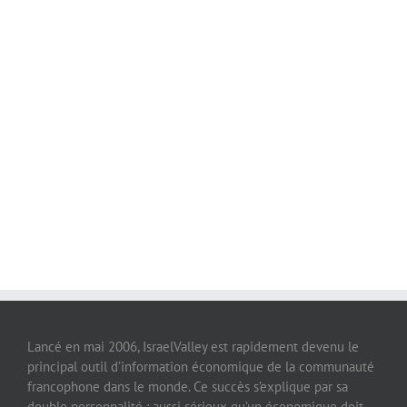
Lancé en mai 2006, IsraelValley est rapidement devenu le
principal outil d’information économique de la communauté
francophone dans le monde. Ce succès s’explique par sa
double personnalité : aussi sérieux qu’un économique doit