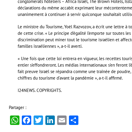
conglomérats hôteliers – Africa Israël, The Brown Hotels, Isst
déclarations du même accabit exprimant leur mécontentement 
unanimement à continuer à servir quiconque souhaitait utilise
Le ministre du Tourisme, Yoël Razvozov, a écrit une lettre à tou
de cette crise. « Le principe d’égalité l’emporte sur toutes le
discrimination peut miner tout le tourisme israélien et affec
familles israéliennes », a-t-il averti.
« Une fois que cette loi entrera en vigueur, les recettes tou
entier s’effondreront. Les médias internationaux s’en feront l
fait preuve Israël se répandra comme une traînée de poudre,
chiffres du tourisme d’avant la pandémie », a-t-il affirmé.
I24NEWS. COPYRIGHTS.
Partager :
WhatsApp
Facebook
Twitter
LinkedIn
Email
Partager