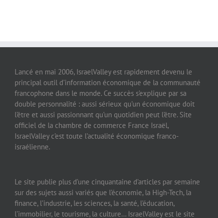
Lancé en mai 2006, IsraelValley est rapidement devenu le
principal outil d’information économique de la communauté
francophone dans le monde. Ce succès s’explique par sa
double personnalité : aussi sérieux qu’un économique doit
l’être et aussi passionnant qu’un quotidien peut l’être. Site
officiel de la chambre de commerce France Israël,
IsraelValley c’est toute l’actualité économique franco-
israélienne.
Le site publie plus d’une cinquantaine d’articles par semaine
sur des sujets aussi variés que l’économie, la High-Tech, la
finance, l’industrie, les sciences, la santé, l’éducation,
l’immobilier, le tourisme, la culture… IsraelValley est le site