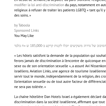
modifier la loi anti-discrimination
du pays, notamment en autor
religieux à refuser de traiter les patients LGBTQ « tant qu’il
des soins. »
by Taboola
Sponsored Links
You May Like
סיבוב של גדרה: משקיעים יוכלו לקנות קרקע ב-185,000 ש »ח בלבד
« Les hôtels satisfont la demande de la population qui souhait
ferons jamais de discrimination à l’encontre de quiconque en 
sexe ou de son orientation sexuelle », a assuré Avi Nissenkorn
israéliens. Aviation Links, une agence de tourisme israélienne,
servir tout le monde, indépendamment de la religion, des croy
l’orientation sexuelle ou de tout autre facteur de différenciati
ne sera pas tolérée. »
La chaîne hôtelière Dan Hotels Israel a également déclaré 
discrimination dans la société israélienne, affirmant que tout