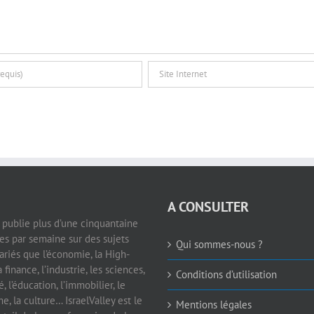
A CONSULTER
e publie plus d’une cinquantaine
les par semaine sur des sujets
Qui sommes-nous ?
ariés que l’économie, la High-
a finance, l’industrie, les sciences,
Conditions d’utilisation
é, l’éducation, l’immobilier, le
e, la culture… IsraelValley est le
Mentions légales