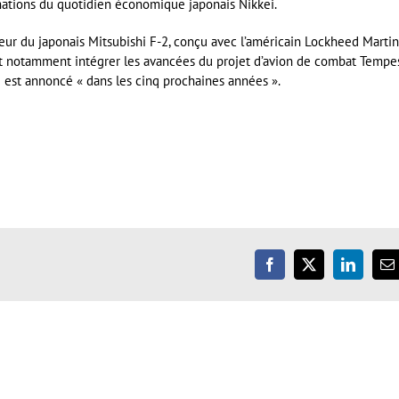
rmations du quotidien économique japonais Nikkei.
ur du japonais Mitsubishi F-2, conçu avec l’américain Lockheed Martin
 notamment intégrer les avancées du projet d’avion de combat Tempes
 est annoncé « dans les cinq prochaines années ».
er
Facebook
X
LinkedIn
E