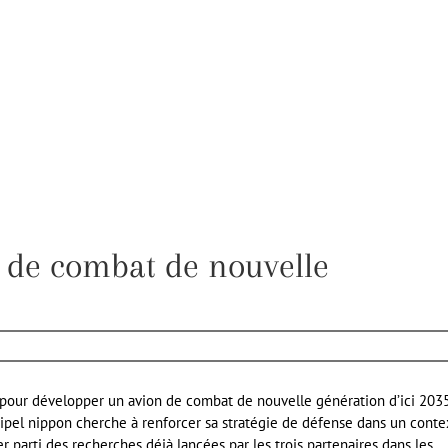
on de combat de nouvelle
r pour développer un avion de combat de nouvelle génération d’ici 2035
chipel nippon cherche à renforcer sa stratégie de défense dans un conte
er parti des recherches déjà lancées par les trois partenaires dans les