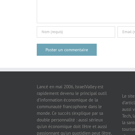
Lancé en mai 2006, IsraelValley est
rapidement devenu le principal outil
Le sit
d’information économique de la
d’artic
communauté francophone dans le
aussi v
monde. Ce succès s’explique par sa
Tech, l
double personnalité : aussi sérieux
la sant
qu’un économique doit l’être et aussi
tourism
passionnant qu’un quotidien peut l’être.