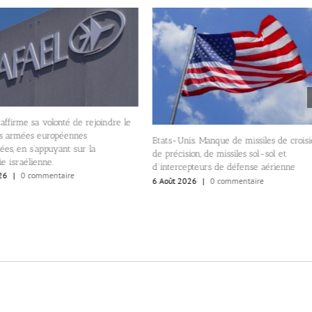
 affirme sa volonté de rejoindre le
es armées européennes
Etats-Unis. Manque de missiles de croisi
es, en s’appuyant sur la
de précision, de missiles sol-sol et
ie israélienne.
d’intercepteurs de défense aérienne
26
|
0 commentaire
6 Août 2026
|
0 commentaire