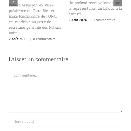
Un profond renouvellement de
L
Rebeca Grynspan, ex vice-
la représentation du Likoud à la
d
présidente du Costa Rica et
Knesset.
e
haute fonctionnaire de l’ONU,
5 Août 2026
|
0 commentaire
2
est candidate au poste de
secrétaire générale des Nations
unies.
2 Août 2026
|
0 commentaire
Laisser un commentaire
Commentaire