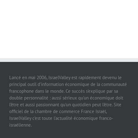
Lancé en mai 2006, IsraelValley est rapidement devenu le
principal outil d’information économique de la communauté
francophone dans le monde. Ce succès s’explique par sa
double personnalité : aussi sérieux qu’un économique doit
l’être et aussi passionnant qu’un quotidien peut l’être. Site
officiel de la chambre de commerce France Israël,
IsraelValley c’est toute l’actualité économique franco-
israélienne.