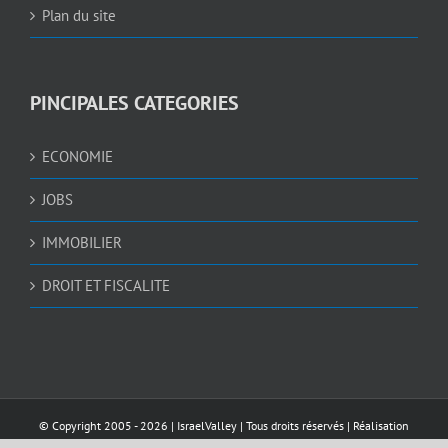
Plan du site
PINCIPALES CATEGORIES
ECONOMIE
JOBS
IMMOBILIER
DROIT ET FISCALITE
© Copyright 2005 -
2026 |
IsraelValley
| Tous droits réservés | Réalisation
AWEBDESIGN4U.COM
et
NEDGRAPHIC
| Sécurisé par
Pelomia