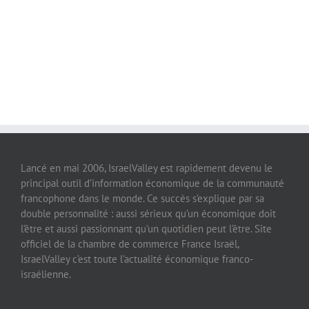
Lancé en mai 2006, IsraelValley est rapidement devenu le
principal outil d’information économique de la communauté
francophone dans le monde. Ce succès s’explique par sa
double personnalité : aussi sérieux qu’un économique doit
l’être et aussi passionnant qu’un quotidien peut l’être. Site
officiel de la chambre de commerce France Israël,
IsraelValley c’est toute l’actualité économique franco-
israélienne.