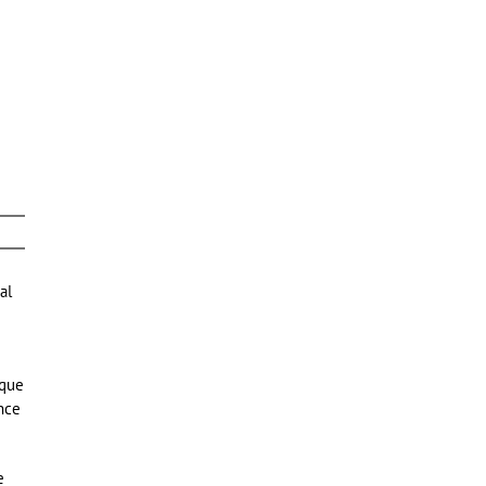
al
 que
ince
e