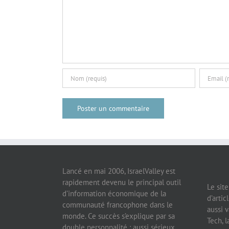
Lancé en mai 2006, IsraelValley est
rapidement devenu le principal outil
Le sit
d’information économique de la
d’artic
communauté francophone dans le
aussi v
monde. Ce succès s’explique par sa
Tech, l
double personnalité : aussi sérieux