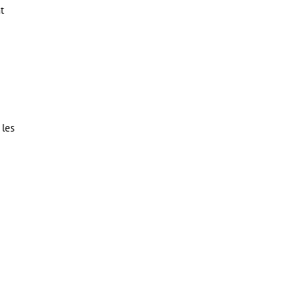
t
 les