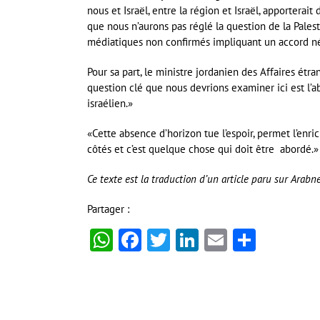
nous et Israël, entre la région et Israël, apportera
que nous n’aurons pas réglé la question de la Palest
médiatiques non confirmés impliquant un accord négo
Pour sa part, le ministre jordanien des Affaires étr
question clé que nous devrions examiner ici est l’a
israélien.»
«Cette absence d’horizon tue l’espoir, permet l’enri
côtés et c’est quelque chose qui doit être abordé.»
Ce texte est la traduction d’un article paru sur Arab
Partager :
WhatsApp
Facebook
Twitter
LinkedIn
Email
Partag