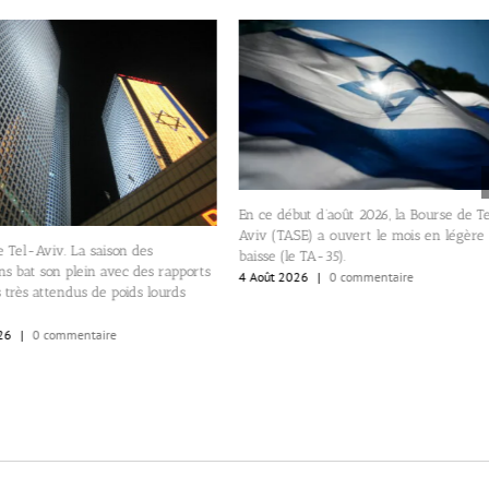
En ce début d’août 2026, la Bourse de T
Aviv (TASE) a ouvert le mois en légère
 Tel-Aviv. La saison des
baisse (le TA-35).
ons bat son plein avec des rapports
4 Août 2026
|
0 commentaire
s très attendus de poids lourds
26
|
0 commentaire