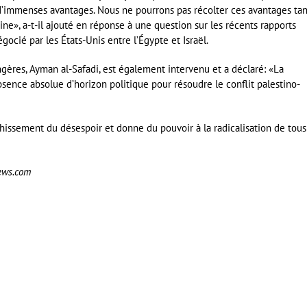
it d’immenses avantages. Nous ne pourrons pas récolter ces avantages tan
ine», a-t-il ajouté en réponse à une question sur les récents rapports
cié par les États-Unis entre l’Égypte et Israël.
angères, Ayman al-Safadi, est également intervenu et a déclaré: «La
bsence absolue d’horizon politique pour résoudre le conflit palestino-
chissement du désespoir et donne du pouvoir à la radicalisation de tous
news.com
er