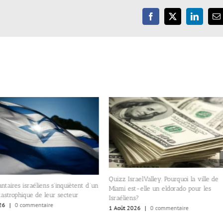
Facebook
X
LinkedIn
E
Quizz IsraelValley. Pourquoi la ville de
ntaires israéliens s’inquiètent d’un
Miami est-elle un eldorado pour les
tastrophique de leur secteur
Israéliens?
26
|
0 commentaire
1 Août 2026
|
0 commentaire