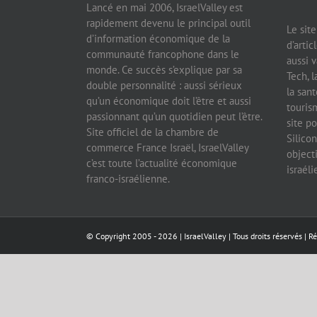
Lancé en mai 2006, IsraelValley est
rapidement devenu le principal outil
Le sit
d’information économique de la
d’artic
communauté francophone dans le
aussi v
monde. Ce succès s’explique par sa
Tech, l
double personnalité : aussi sérieux
la sant
qu’un économique doit l’être et aussi
tourism
passionnant qu’un quotidien peut l’être.
site po
Site officiel de la chambre de
Silicon
commerce France Israël, IsraelValley
object
c’est toute l’actualité économique
israél
franco-israélienne.
© Copyright 2005 -
2026 |
IsraelValley
| Tous droits réservés | R