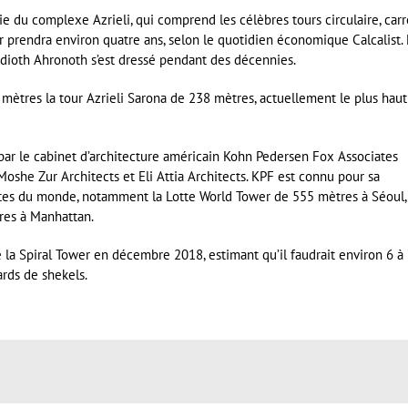
ie du complexe Azrieli, qui comprend les célèbres tours circulaire, car
our prendra environ quatre ans, selon le quotidien économique Calcalist. 
Yedioth Ahronoth s’est dressé pendant des décennies.
mètres la tour Azrieli Sarona de 238 mètres, actuellement le plus haut
e par le cabinet d’architecture américain Kohn Pedersen Fox Associates
 Moshe Zur Architects et Eli Attia Architects. KPF est connu pour sa
autes du monde, notamment la Lotte World Tower de 555 mètres à Séoul,
res à Manhattan.
 la Spiral Tower en décembre 2018, estimant qu’il faudrait environ 6 à 
ards de shekels.