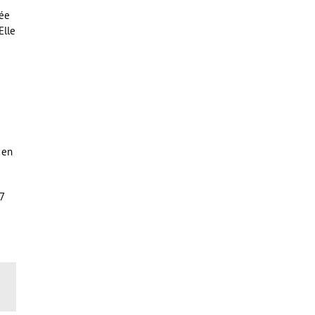
rée
Elle
 en
7