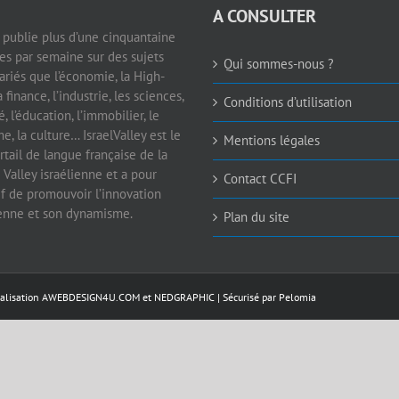
A CONSULTER
e publie plus d’une cinquantaine
les par semaine sur des sujets
Qui sommes-nous ?
ariés que l’économie, la High-
a finance, l’industrie, les sciences,
Conditions d’utilisation
é, l’éducation, l’immobilier, le
e, la culture… IsraelValley est le
Mentions légales
rtail de langue française de la
 Valley israélienne et a pour
Contact CCFI
if de promouvoir l’innovation
ienne et son dynamisme.
Plan du site
éalisation
AWEBDESIGN4U.COM
et
NEDGRAPHIC
| Sécurisé par
Pelomia