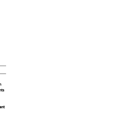
n
nts
ant