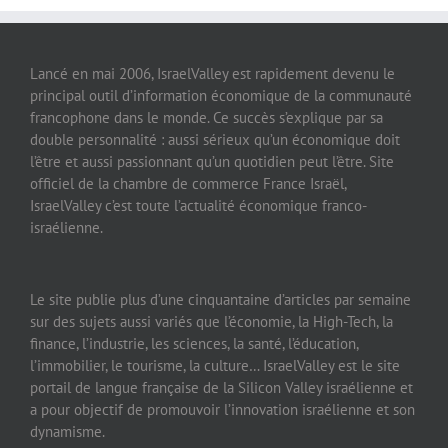
Lancé en mai 2006, IsraelValley est rapidement devenu le
principal outil d’information économique de la communauté
francophone dans le monde. Ce succès s’explique par sa
double personnalité : aussi sérieux qu’un économique doit
l’être et aussi passionnant qu’un quotidien peut l’être. Site
officiel de la chambre de commerce France Israël,
IsraelValley c’est toute l’actualité économique franco-
israélienne.
Le site publie plus d’une cinquantaine d’articles par semaine
sur des sujets aussi variés que l’économie, la High-Tech, la
finance, l’industrie, les sciences, la santé, l’éducation,
l’immobilier, le tourisme, la culture… IsraelValley est le site
portail de langue française de la Silicon Valley israélienne et
a pour objectif de promouvoir l’innovation israélienne et son
dynamisme.