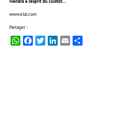
viendra à l’esprit du cuistot…
www.elal.com
Partager :
WhatsApp
Facebook
Twitter
LinkedIn
Email
Partager