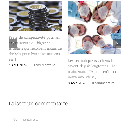
Perte de compétitivité pour les
exportateurs du hightech
e
L
israélien qui reçoivent moins de
e
shekels pour leurs facturations
i
en $.
6
Les scientifique israéliens le
6 Août 2026
|
0 commentaire
savent depuis longtemps… “Et
maintenant l’IA peut créer de
nouveaux virus”,
8 Août 2026
|
0 commentaire
Laisser un commentaire
Commentaire