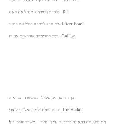
« גלאי תקשורת » תנהל את הא…
ICE
לא חבל לפספס בגלל אטופיק ד…
Pfizer Israel
רכב הפרימיום שהרשים את דנ…
Cadillac
כך החיסון מגן על ילדיכם
משרד הבריאות
חוויה של סיליקון ואלי בתל אבי…
The Marker
!אם נפצעתם בתאונה בדרך, ב…
צילי עמיר – משרד עורכי דין